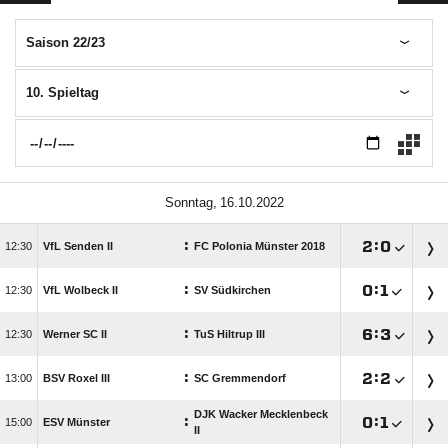
Saison 22/23
10. Spieltag
 
:

:


VfL Senden II
FC Polonia Münster 2018
:

:


VfL Wolbeck II
SV Südkirchen
:

:


Werner SC II
TuS Hiltrup III
:

:


BSV Roxel III
SC Gremmendorf
DJK Wacker Mecklenbeck
:

:


ESV Münster
II