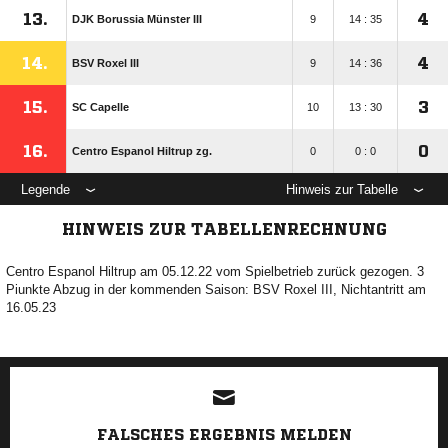
13.
4
DJK Borussia Münster III
9
14 : 35
14.
4
BSV Roxel III
9
14 : 36
15.
3
SC Capelle
10
13 : 30
16.
0
Centro Espanol Hiltrup zg.
0
0 : 0
Legende
Hinweis zur Tabelle
HINWEIS ZUR TABELLENRECHNUNG
Centro Espanol Hiltrup am 05.12.22 vom Spielbetrieb zurück gezogen. 3
Piunkte Abzug in der kommenden Saison: BSV Roxel III, Nichtantritt am
16.05.23
ANZEIGE
FALSCHES ERGEBNIS MELDEN