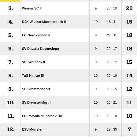
3.
20
Werner SC II
9
28 : 19
4.
19
DJK Wacker Mecklenbeck II
10
15 : 11
5.
18
FC Nordkirchen II
9
27 : 11
6.
18
SV Davaria Davensberg
9
29 : 17
7.
15
VfL Wolbeck II
9
16 : 12
8.
14
TuS Hiltrup III
10
20 : 16
9.
12
SC Gremmendorf
9
15 : 15
10.
11
SV Drensteinfurt II
10
20 : 21
11.
10
FC Polonia Münster 2018
10
10 : 18
12.
7
ESV Münster
9
12 : 30