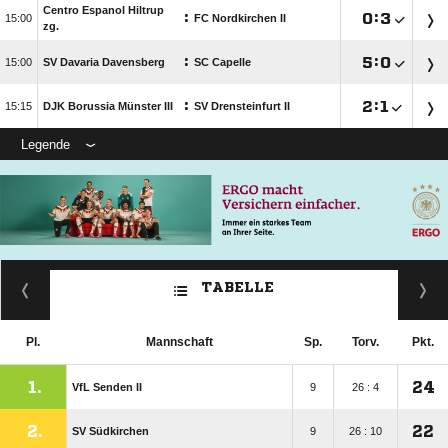
Centro Espanol Hiltrup
:

:


FC Nordkirchen II
zg.
:

:


SV Davaria Davensberg
SC Capelle
:

:


DJK Borussia Münster III
SV Drensteinfurt II
Legende
TABELLE
Pl.
Mannschaft
Sp.
Torv.
Pkt.
1.
24
VfL Senden II
9
26 : 4
2.
22
SV Südkirchen
9
26 : 10