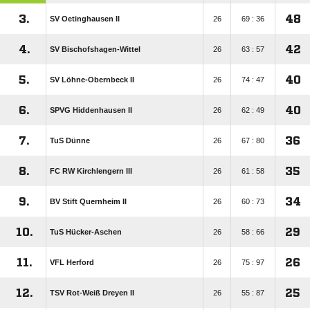
3.
48
SV Oetinghausen II
26
69 : 36
4.
42
SV Bischofshagen-Wittel
26
63 : 57
5.
40
SV Löhne-Obernbeck II
26
74 : 47
6.
40
SPVG Hiddenhausen II
26
62 : 49
7.
36
TuS Dünne
26
67 : 80
8.
35
FC RW Kirchlengern III
26
61 : 58
9.
34
BV Stift Quernheim II
26
60 : 73
10.
29
TuS Hücker-Aschen
26
58 : 66
11.
26
VFL Herford
26
75 : 97
12.
25
TSV Rot-Weiß Dreyen II
26
55 : 87