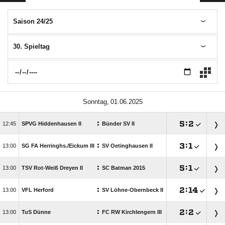
Saison 24/25
30. Spieltag
 
:

:


SPVG Hiddenhausen II
Bünder SV II
:

:


SG FA Herringhs./​Eickum III
SV Oetinghausen II
:

:


TSV Rot-Weiß Dreyen II
SC Batman 2015
:

:


VFL Herford
SV Löhne-Obernbeck II
:

:


TuS Dünne
FC RW Kirchlengern III