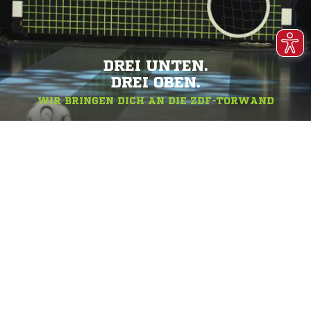
DREI UNTEN.
DREI OBEN.
WIR BRINGEN DICH AN DIE ZDF-TORWAND