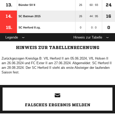
13.
24
Bünder SV II
26
60 : 93
14.
16
SC Batman 2015
26
44 : 95
15.
0
SC Herford II zg.
0
0 : 0
Legende
Hinweis zur Tabelle
HINWEIS ZUR TABELLENRECHNUNG
Zurückgezogen Kreisliga B: VfL Herford II am 05.06.2024, VfL Holsen II
am 26.06.2024 und FC Exter II am 27.06.2024. Abgemeldet: SC Herford II
am 28.08.2024. Der SC Herford II steht als erste Absteiger der laufenden
Saison fest.
ANZEIGE
FALSCHES ERGEBNIS MELDEN