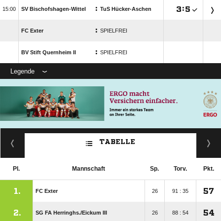
:

:


SV Bischofshagen-Wittel
TuS Hücker-Aschen
:
FC Exter
SPIELFREI
:
BV Stift Quernheim II
SPIELFREI
Legende
TABELLE
Pl.
Mannschaft
Sp.
Torv.
Pkt.
1.
57
FC Exter
26
91 : 35
2.
54
SG FA Herringhs./​Eickum III
26
88 : 54