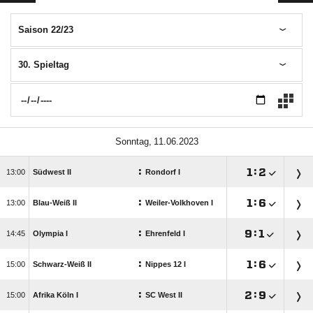
Saison 22/23
30. Spieltag
 
:

:


Südwest II
Rondorf I
:

:


Blau-Weiß II
Weiler-Volkhoven I
:

:


Olympia I
Ehrenfeld I
:

:


Schwarz-Weiß II
Nippes 12 I
:

:


Afrika Köln I
SC West II