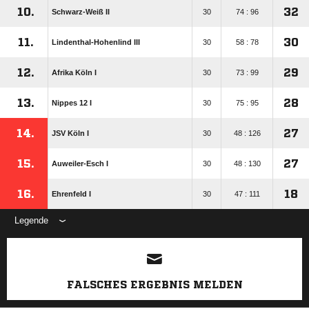
10.
32
Schwarz-Weiß II
30
74 : 96
11.
30
Lindenthal-Hohenlind III
30
58 : 78
12.
29
Afrika Köln I
30
73 : 99
13.
28
Nippes 12 I
30
75 : 95
14.
27
JSV Köln I
30
48 : 126
15.
27
Auweiler-Esch I
30
48 : 130
16.
18
Ehrenfeld I
30
47 : 111
Legende
ANZEIGE
FALSCHES ERGEBNIS MELDEN