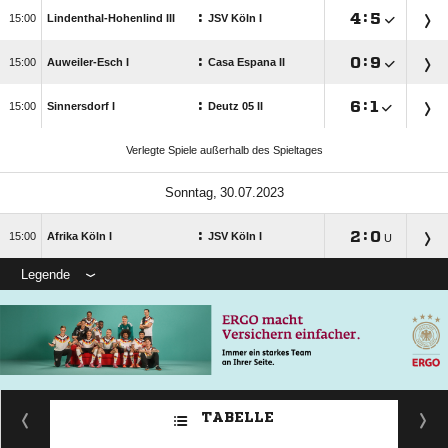
:

:


Lindenthal-Hohenlind III
JSV Köln I
:

:


Auweiler-Esch I
Casa Espana II
:

:


Sinnersdorf I
Deutz 05 II
Verlegte Spiele außerhalb des Spieltages
 
:

:


Afrika Köln I
JSV Köln I
U
Legende
TABELLE