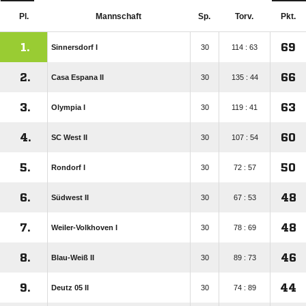
Pl.
Mannschaft
Sp.
Torv.
Pkt.
1.
69
Sinnersdorf I
30
114 : 63
2.
66
Casa Espana II
30
135 : 44
3.
63
Olympia I
30
119 : 41
4.
60
SC West II
30
107 : 54
5.
50
Rondorf I
30
72 : 57
6.
48
Südwest II
30
67 : 53
7.
48
Weiler-Volkhoven I
30
78 : 69
8.
46
Blau-Weiß II
30
89 : 73
9.
44
Deutz 05 II
30
74 : 89