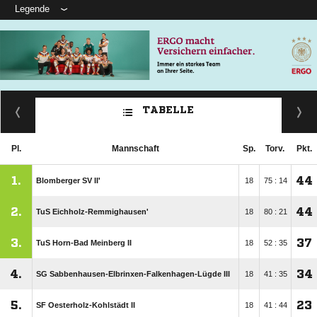
Legende
TABELLE
Pl.
Mannschaft
Sp.
Torv.
Pkt.
1.
44
Blomberger SV II'
18
75 : 14
2.
44
TuS Eichholz-Remmighausen'
18
80 : 21
3.
37
TuS Horn-Bad Meinberg II
18
52 : 35
4.
34
SG Sabbenhausen-Elbrinxen-Falkenhagen-Lügde III
18
41 : 35
5.
23
SF Oesterholz-Kohlstädt II
18
41 : 44