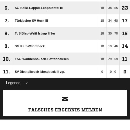
6.
23
SG Belle-Cappel-Leopoldstal III
18
38 : 55
7.
17
Türkischer SV Horn III
18
34 : 60
8.
15
TuS Blau-Weiß Istrup II 9er
18
30 : 70
9.
14
SG Klüt-Wahmbeck
18
19 : 46
10.
11
FSG Waddenhausen-Pottenhausen
18
29 : 59
11.
0
SV Diestelbruch-Mosebeck III zg.
0
0 : 0
Legende
ANZEIGE
FALSCHES ERGEBNIS MELDEN