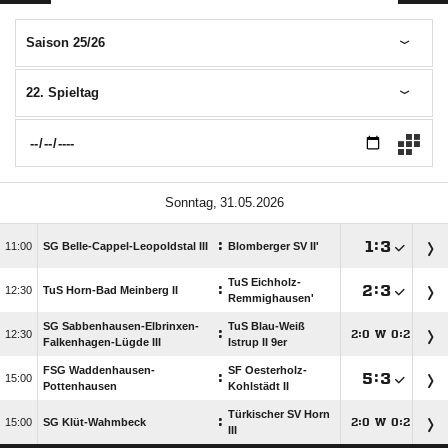
Saison 25/26
22. Spieltag
 
:

:


SG Belle-Cappel-Leopoldstal III
Blomberger SV II'
TuS Eichholz-
:

:


TuS Horn-Bad Meinberg II
Remmighausen'
SG Sabbenhausen-Elbrinxen-
TuS Blau-Weiß
:

:
W
:




Falkenhagen-Lügde III
Istrup II 9er
FSG Waddenhausen-
SF Oesterholz-
:

:


Pottenhausen
Kohlstädt II
Türkischer SV Horn
:

SG Klüt-Wahmbeck
:
W
:




III