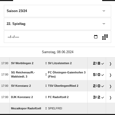
Saison 23/24
22. Spieltag
 
:

:


SV Worblingen 2
SV Litzelstetten 2
SG Reichenau/​R.-
FC Öhningen-Gaienhofen 3
:

:


Waldsiedl. 3
(Flex)
:

:


SV Konstanz 2
TSV Überlingen/​Ried 2
:

:


DJK Konstanz 2
FC Radolfzell 2
:
Mozaikspor Radolfzell
SPIELFREI