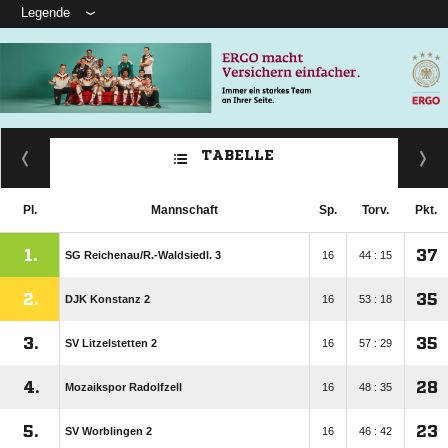
Legende
TABELLE
Pl.
Mannschaft
Sp.
Torv.
Pkt.
1.
37
SG Reichenau/​R.-Waldsiedl. 3
16
44 : 15
2.
35
DJK Konstanz 2
16
53 : 18
3.
35
SV Litzelstetten 2
16
57 : 29
4.
28
Mozaikspor Radolfzell
16
48 : 35
5.
23
SV Worblingen 2
16
46 : 42