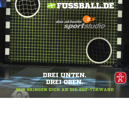
DREI UNTEN.
DREI OBEN.
WIR BRINGEN DICH AN DIE ZDF-TORWAND