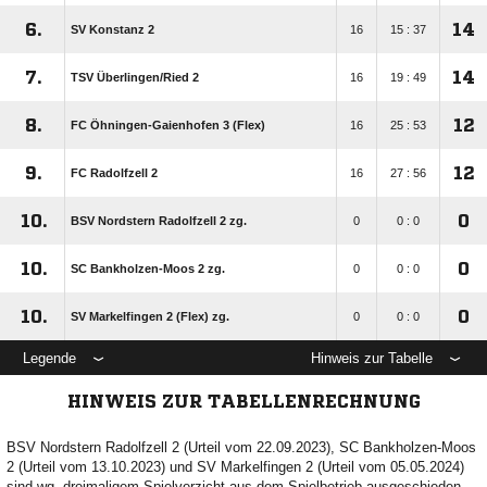
6.
14
SV Konstanz 2
16
15 : 37
7.
14
TSV Überlingen/​Ried 2
16
19 : 49
8.
12
FC Öhningen-Gaienhofen 3 (Flex)
16
25 : 53
9.
12
FC Radolfzell 2
16
27 : 56
10.
0
BSV Nordstern Radolfzell 2 zg.
0
0 : 0
10.
0
SC Bankholzen-Moos 2 zg.
0
0 : 0
10.
0
SV Markelfingen 2 (Flex) zg.
0
0 : 0
Legende
Hinweis zur Tabelle
HINWEIS ZUR TABELLENRECHNUNG
BSV Nordstern Radolfzell 2 (Urteil vom 22.09.2023), SC Bankholzen-Moos
2 (Urteil vom 13.10.2023) und SV Markelfingen 2 (Urteil vom 05.05.2024)
sind wg. dreimaligem Spielverzicht aus dem Spielbetrieb ausgeschieden