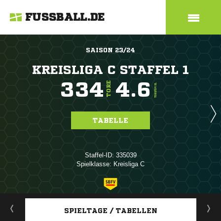
FUSSBALL.DE
SAISON 23/24
KREISLIGA C STAFFEL 1
334
4.6
TORE
TORE/SPIEL
TABELLE
Staffel-ID: 335039
Spielklasse: Kreisliga C
ANZEIGE
SPIELTAGE / TABELLEN