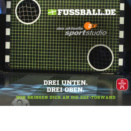
DREI UNTEN.
DREI OBEN.
WIR BRINGEN DICH AN DIE ZDF-TORWAND