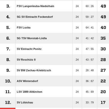
3.
49
FSV Langenleuba-Niederhain
24
60 : 26
4.
49
SG SV Eintracht Fockendorf
24
59 : 27
5.
40
FSV Lucka
24
64 : 41
6.
35
SG TSV Monstab-Lödla
24
41 : 42
7.
30
SV Eintracht Ponitz
24
47 : 55
8.
28
SV Roschütz II
24
43 : 57
9.
27
SV BW Zechau-Kriebitzsch
24
28 : 48
10.
22
ASV Wintersdorf
24
36 : 67
11.
20
LSV 1889 Altkirchen
24
45 : 69
12.
17
SV Löbichau
24
33 : 79