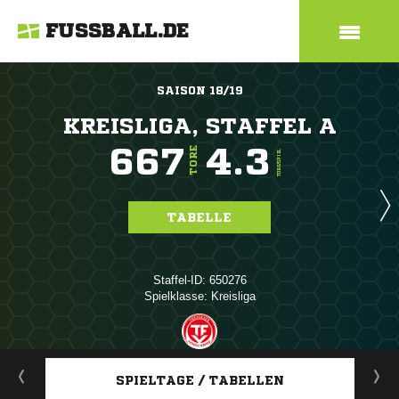
FUSSBALL.DE
SAISON 18/19
KREISLIGA, STAFFEL A
667
4.3
TORE
TORE/SPIEL
TABELLE
Staffel-ID: 650276
Spielklasse: Kreisliga
ANZEIGE
SPIELTAGE / TABELLEN