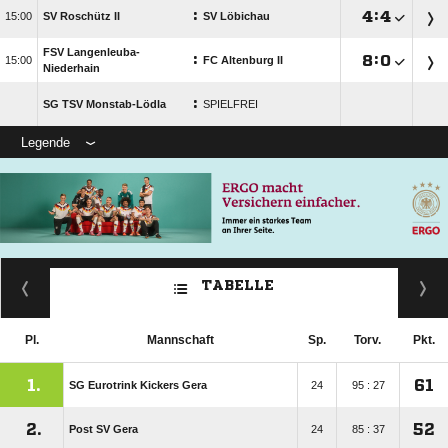
:

:


SV Roschütz II
SV Löbichau
FSV Langenleuba-
:

:


FC Altenburg II
Niederhain
:
SG TSV Monstab-Lödla
SPIELFREI
Legende
TABELLE
Pl.
Mannschaft
Sp.
Torv.
Pkt.
1.
61
SG Eurotrink Kickers Gera
24
95 : 27
2.
52
Post SV Gera
24
85 : 37