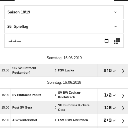
Saison 18/19
26. Spieltag
 
SG SV Eintracht
:

:


FSV Lucka
Fockendorf
 
SV BW Zechau-
:

:


SV Eintracht Ponitz
Kriebitzsch
SG Eurotrink Kickers
:

:


Post SV Gera
Gera
:

:


ASV Wintersdorf
LSV 1889 Altkirchen