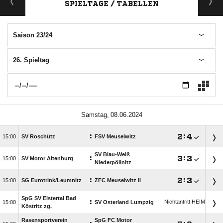
SPIELTAGE / TABELLEN
Saison 23/24
26. Spieltag
 
:

:


SV Roschütz
FSV Meuselwitz
SV Blau-Weiß
:

:


SV Motor Altenburg
Niederpöllnitz
:

:


SG Eurotrink/​Leumnitz
ZFC Meuselwitz II
SpG SV Elstertal Bad
:
Nichtantritt HEIM

SV Osterland Lumpzig
Köstritz zg.
Rasensportverein
SpG FC Motor