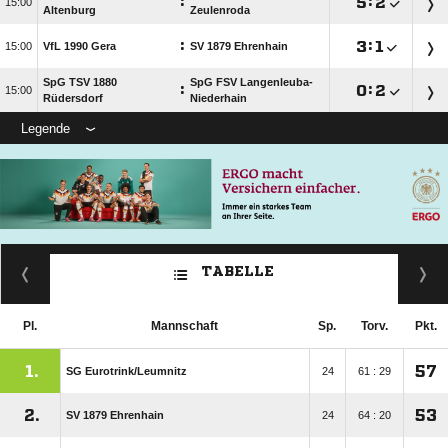
:

:


Altenburg
Zeulenroda
:

:


VfL 1990 Gera
SV 1879 Ehrenhain
SpG TSV 1880
SpG FSV Langenleuba-
:

:


Rüdersdorf
Niederhain
Legende
TABELLE
Pl.
Mannschaft
Sp.
Torv.
Pkt.
1.
57
SG Eurotrink/​Leumnitz
24
61 : 29
2.
53
SV 1879 Ehrenhain
24
64 : 20