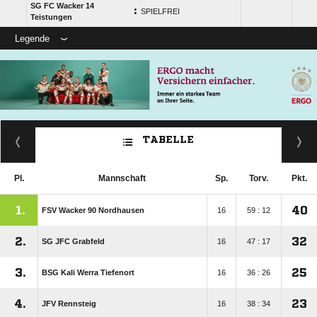
SG FC Wacker 14
:
SPIELFREI
Teistungen
Legende
TABELLE
Pl.
Mannschaft
Sp.
Torv.
Pkt.
1.
40
FSV Wacker 90 Nordhausen
16
59 : 12
2.
32
SG JFC Grabfeld
16
47 : 17
3.
25
BSG Kali Werra Tiefenort
16
36 : 26
4.
23
JFV Rennsteig
16
38 : 34