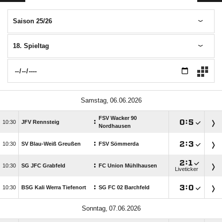
Saison 25/26
18. Spieltag
 
FSV Wacker 90
:

:


JFV Rennsteig
Nordhausen
:

:


SV Blau-Weiß Greußen
FSV Sömmerda

:

:

SG JFC Grabfeld
FC Union Mühlhausen
Liveticker
:

:


BSG Kali Werra Tiefenort
SG FC 02 Barchfeld
 