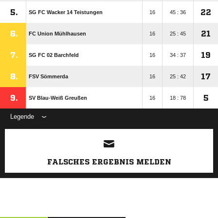
5.
22
SG FC Wacker 14 Teistungen
16
45 : 36
6.
21
FC Union Mühlhausen
16
25 : 45
7.
19
SG FC 02 Barchfeld
16
34 : 37
8.
17
FSV Sömmerda
16
25 : 42
9.
5
SV Blau-Weiß Greußen
16
18 : 78
Legende
ANZEIGE
FALSCHES ERGEBNIS MELDEN