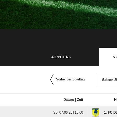
AKTUELL
S
Vorheriger Spieltag
Saison 2
Datum |
Zeit
H
  |

1. FC D