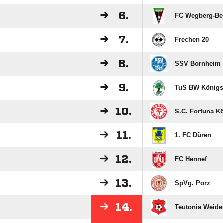
6.
FC Wegberg-Be
7.
Frechen 20
8.
SSV Bornheim
9.
TuS BW Königs
10.
S.C. Fortuna Kö
11.
1. FC Düren
12.
FC Hennef
13.
SpVg. Porz
14.
Teutonia Weide