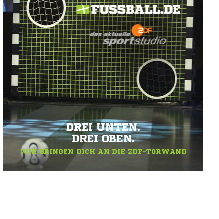
DREI UNTEN.
DREI OBEN.
WIR BRINGEN DICH AN DIE ZDF-TORWAND