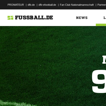
PROMATEUR
|
dfb.de
|
dfb-efootball.de
|
Fan Club Nationalmannschaft
|
Partner
FUSSBALL.DE
NEWS
L