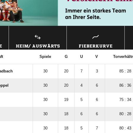
E
HEIM/ AUSWÄRTS
FIEBERKURVE
ft
Spiele
G
U
V
Torverhält
ladbach
30
20
7
3
85 : 28
eppel
30
20
4
6
86 : 36
30
19
5
6
75 : 34
30
18
6
6
80 : 28
30
18
5
7
80 : 43