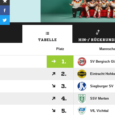
TABELLE
HIN-/ RÜCKRUND
Platz
Mannscha
1.
SV Bergisch G
2.
Eintracht Hohk
3.
Siegburger SV
4.
SSV Merten
5.
VfL Vichttal