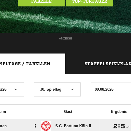
TABELLE
TOP-TORJÄGER
ANZEIGE
PIELTAGE / TABELLEN
STAFFELSPIELPLA
5/26
30. Spieltag
eim
Gast
Ergebnis
:

:

üren
S.C. Fortuna Köln II