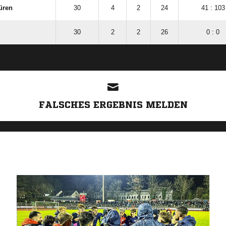
üren
30
4
2
24
41 : 103
30
2
2
26
0 : 0
ANZEIGE
FALSCHES ERGEBNIS MELDEN