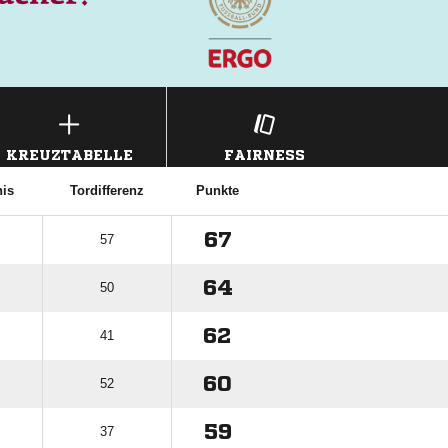
KREUZTABELLE
FAIRNESS
nis
Tordifferenz
Punkte
67
57
64
50
62
41
60
52
59
37