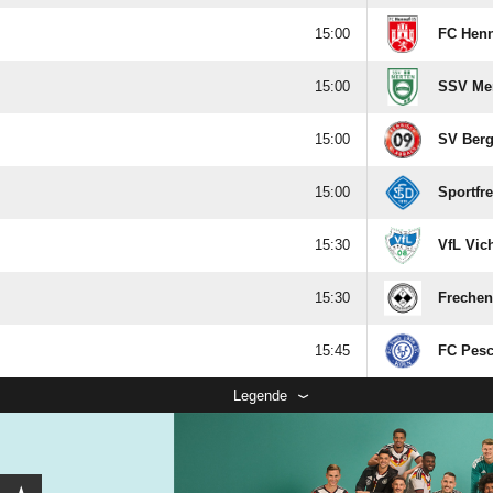

FC Henn

SSV Me

SV Berg

Sportfr

VfL Vich

Frechen

FC Pesc
Legende