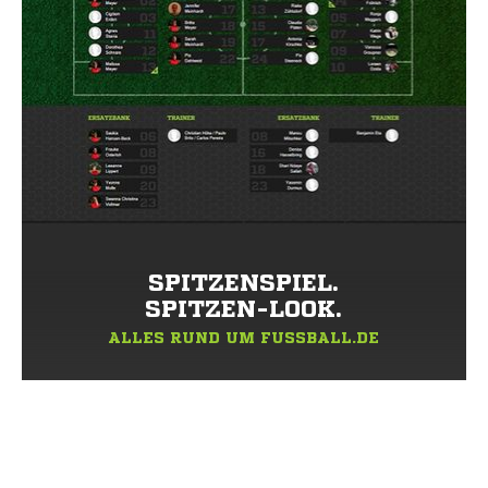
SPITZENSPIEL.
SPITZEN-LOOK.
ALLES RUND UM FUSSBALL.DE