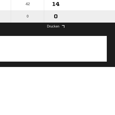
14
-62
0
0
Drucken