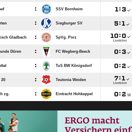
:

:

ef
SSV Bornheim
:

:

rten
Siegburger SV

:

:
isch Gladbach
SpVg. Porz
Liveticker
:

:

eunde Düren
FC Wegberg-Beeck
:

:

ttal
TuS BW Königsdorf

:

:
 20
Teutonia Weiden
Liveticker
:

:

h zg.
Eintracht Hohkeppel
W