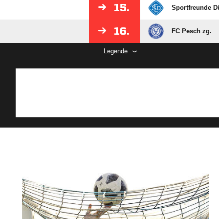
15.
Sportfreunde D
16.
FC Pesch zg.
Legende