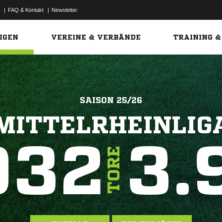
|
FAQ & Kontakt
|
Newsletter
Link
IGEN
VEREINE & VERBÄNDE
TRAINING &
SAISON 25/26
MITTELRHEINLIG
932
3.
TORE