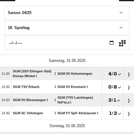
Saison 24/25
18. Spieltag
 
SGM (SSV Ehingen-Süd)
:

:


SGM SV Hohentengen
Donau-Winkel I
:

:


SGM TSV Erbach
SGM SV Ennetach I
SGM (TSV Laichingen)
:

:


SGM SV Binzwangen I
HeFeLa I
:

:


SGM SC Vöhringen
SGM FV Spfr Altshausen I
 