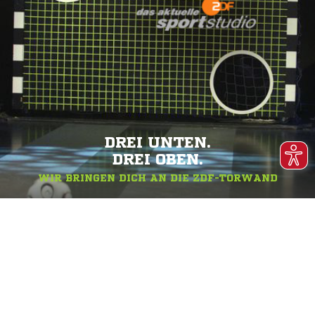
DREI UNTEN.
DREI OBEN.
WIR BRINGEN DICH AN DIE ZDF-TORWAND