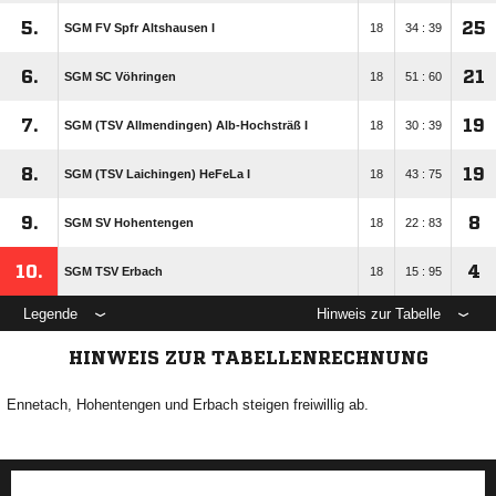
5.
25
SGM FV Spfr Altshausen I
18
34 : 39
6.
21
SGM SC Vöhringen
18
51 : 60
7.
19
SGM (TSV Allmendingen) Alb-Hochsträß I
18
30 : 39
8.
19
SGM (TSV Laichingen) HeFeLa I
18
43 : 75
9.
8
SGM SV Hohentengen
18
22 : 83
10.
4
SGM TSV Erbach
18
15 : 95
Legende
Hinweis zur Tabelle
HINWEIS ZUR TABELLENRECHNUNG
Ennetach, Hohentengen und Erbach steigen freiwillig ab.
ANZEIGE