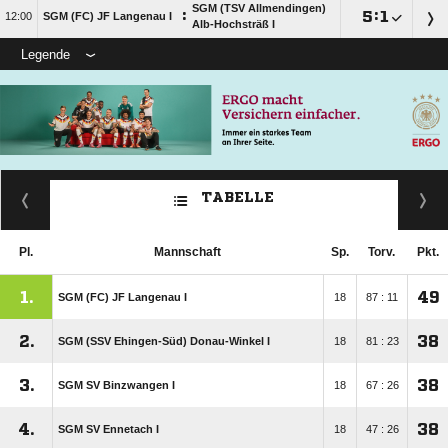
SGM (TSV Allmendingen)
:

:


SGM (FC) JF Langenau I
Alb-Hochsträß I
Legende
TABELLE
Pl.
Mannschaft
Sp.
Torv.
Pkt.
1.
49
SGM (FC) JF Langenau I
18
87 : 11
2.
38
SGM (SSV Ehingen-Süd) Donau-Winkel I
18
81 : 23
3.
38
SGM SV Binzwangen I
18
67 : 26
4.
38
SGM SV Ennetach I
18
47 : 26