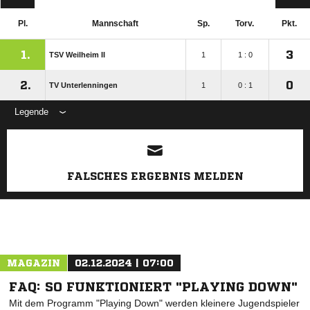
Pl.
Mannschaft
Sp.
Torv.
Pkt.
1.
3
TSV Weilheim II
1
1 : 0
2.
0
TV Unterlenningen
1
0 : 1
Legende
ANZEIGE
FALSCHES ERGEBNIS MELDEN
MAGAZIN
02.12.2024 | 07:00
FAQ: SO FUNKTIONIERT "PLAYING DOWN"
Mit dem Programm "Playing Down" werden kleinere Jugendspieler