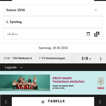
Saison 15/16
1. Spieltag
 
:

:


TSV Weilheim II
TV Unterlenningen
Legende
TABELLE