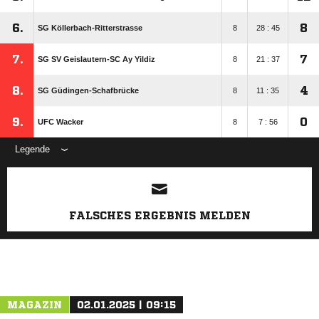
6.
8
SG Köllerbach-Ritterstrasse
8
28 : 45
7.
7
SG SV Geislautern-SC Ay Yildiz
8
21 : 37
8.
4
SG Güdingen-Schafbrücke
8
11 : 35
9.
0
UFC Wacker
8
7 : 56
Legende
ANZEIGE
FALSCHES ERGEBNIS MELDEN
MAGAZIN
02.01.2025 | 09:15