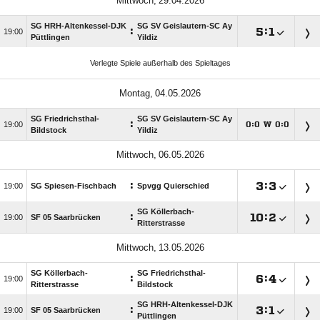
 
SG HRH-Altenkessel-DJK
SG SV Geislautern-SC Ay
:

:


Püttlingen
Yildiz
Verlegte Spiele außerhalb des Spieltages
 
SG Friedrichsthal-
SG SV Geislautern-SC Ay
:

:
W
:




Bildstock
Yildiz
 
:

:


SG Spiesen-Fischbach
Spvgg Quierschied
SG Köllerbach-
:

:


SF 05 Saarbrücken
Ritterstrasse
 
SG Köllerbach-
SG Friedrichsthal-
:

:


Ritterstrasse
Bildstock
SG HRH-Altenkessel-DJK
:

:


SF 05 Saarbrücken
Püttlingen