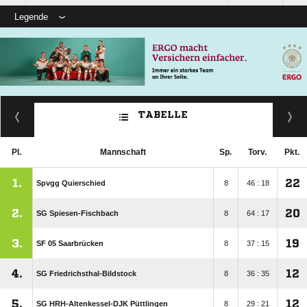
Legende
TABELLE
Pl.
Mannschaft
Sp.
Torv.
Pkt.
1.
22
Spvgg Quierschied
8
46 : 18
2.
20
SG Spiesen-Fischbach
8
64 : 17
3.
19
SF 05 Saarbrücken
8
37 : 15
4.
12
SG Friedrichsthal-Bildstock
8
36 : 35
5.
12
SG HRH-Altenkessel-DJK Püttlingen
8
29 : 21