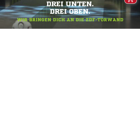
DREI UNTEN.
DREI OBEN.
WIR BRINGEN DICH AN DIE ZDF-TORWAND