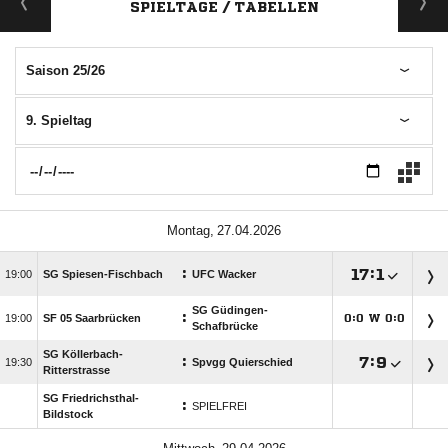
SPIELTAGE / TABELLEN
Saison 25/26
9. Spieltag
 
:

:


SG Spiesen-Fischbach
UFC Wacker
SG Güdingen-
:

SF 05 Saarbrücken
:
W
:




Schafbrücke
SG Köllerbach-
:

:


Spvgg Quierschied
Ritterstrasse
SG Friedrichsthal-
:
SPIELFREI
Bildstock