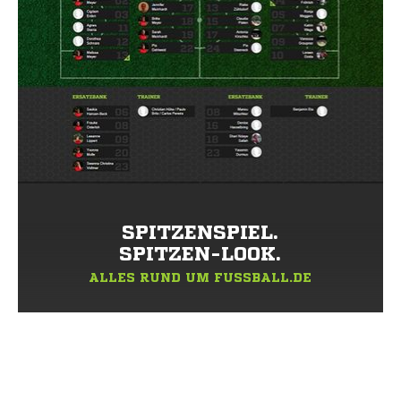
SPITZENSPIEL.
SPITZEN-LOOK.
ALLES RUND UM FUSSBALL.DE