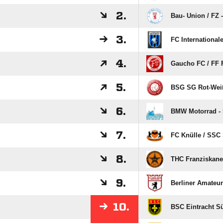
2.
Bau- Union /​ FZ 
3.
FC Internationale
4.
Gaucho FC /​ FF 
5.
BSG SG Rot-Weiß
6.
BMW Motorrad - 
7.
FC Knülle /​ SSC
8.
THC Franziskaner
9.
Berliner Amateur
10.
BSC Eintracht Sü