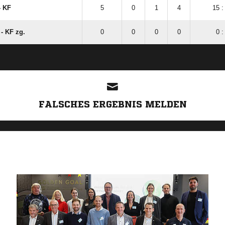
- KF
5
0
1
4
15 :
- KF zg.
0
0
0
0
0 :
ANZEIGE
FALSCHES ERGEBNIS MELDEN