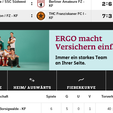
e /​ SSC Südwest
Berliner Amateure FZ -
:

:

KF
THC Franziskaner FC I -
:

:

n /​ FZ - KF
KF
E
HEIM/ AUSWÄRTS
FIEBERKURVE
chaft
Spiele
G
U
V
Torverh
Borsigwalde - KF
6
5
0
1
40 :