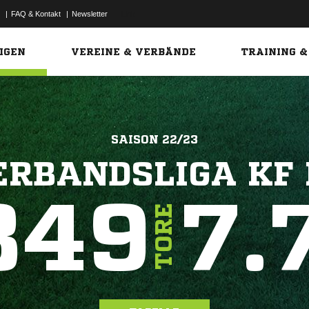
|
FAQ & Kontakt
|
Newsletter
Link
IGEN
VEREINE & VERBÄNDE
TRAINING &
SAISON 22/23
ERBANDSLIGA KF 
849
7.
TORE