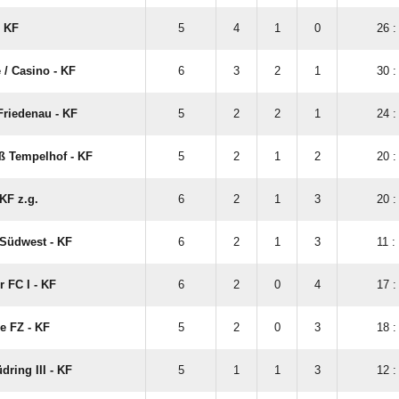
- KF
5
4
1
0
26 :
 /​ Casino - KF
6
3
2
1
30 :
Friedenau - KF
5
2
2
1
24 :
 Tempelhof - KF
5
2
1
2
20 :
KF z.g.
6
2
1
3
20 :
 Südwest - KF
6
2
1
3
11 :
 FC I - KF
6
2
0
4
17 :
e FZ - KF
5
2
0
3
18 :
dring III - KF
5
1
1
3
12 :