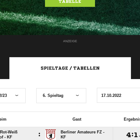
TABELLE
ANZEIGE
SPIELTAGE / TABELLEN
2/23
6. Spieltag
eim
Gast
Ergebni
Rot-Weiß
Berliner Amateure FZ -
:

:

f - KF
KF