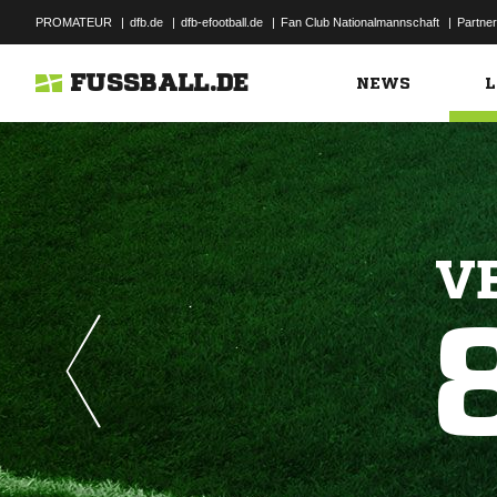
PROMATEUR
|
dfb.de
|
dfb-efootball.de
|
Fan Club Nationalmannschaft
|
Partner
FUSSBALL.DE
NEWS
L
V