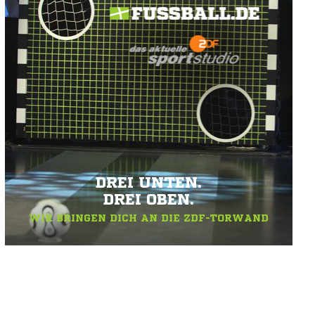
DREI UNTEN.
DREI OBEN.
WIR BRINGEN DICH AN DIE ZDF-TORWAND