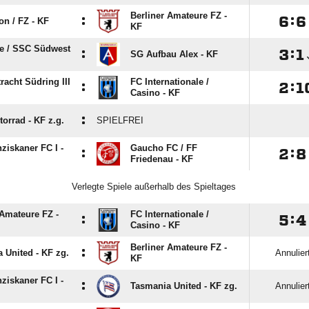
Berliner Amateure FZ -
:

:

n /​ FZ - KF
KF
e /​ SSC Südwest
:

:

SG Aufbau Alex - KF
racht Südring III
FC Internationale /​
:

:

Casino - KF
:
rrad - KF z.g.
SPIELFREI
ziskaner FC I -
Gaucho FC /​ FF
:

:

Friedenau - KF
Verlegte Spiele außerhalb des Spieltages
 Amateure FZ -
FC Internationale /​
:

:

Casino - KF
Berliner Amateure FZ -
:
 United - KF zg.
Annulier
KF
ziskaner FC I -
:
Tasmania United - KF zg.
Annulier