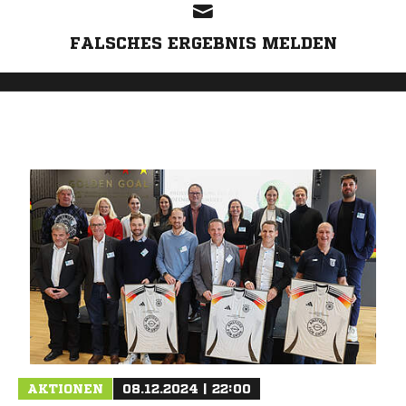
FALSCHES ERGEBNIS MELDEN
AKTIONEN
08.12.2024 | 22:00