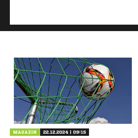
MAGAZIN
22.12.2024 | 09:15