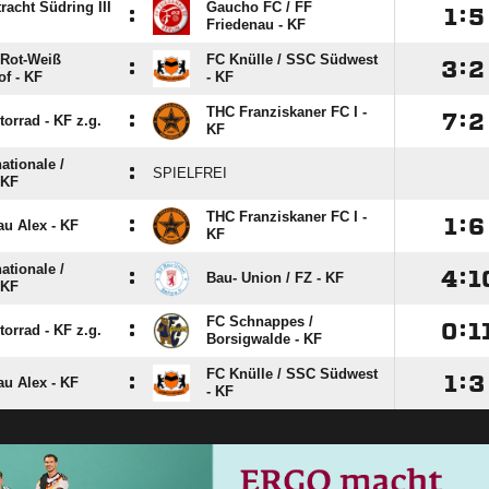
racht Südring III
Gaucho FC /​ FF
:

:

Friedenau - KF
Rot-Weiß
FC Knülle /​ SSC Südwest
:

:

f - KF
- KF
THC Franziskaner FC I -
:

:

rrad - KF z.g.
KF
ationale /​
:
SPIELFREI
 KF
THC Franziskaner FC I -
:

:

u Alex - KF
KF
ationale /​
:

:

Bau- Union /​ FZ - KF
 KF
FC Schnappes /​
:

:

rrad - KF z.g.
Borsigwalde - KF
FC Knülle /​ SSC Südwest
:

:

u Alex - KF
- KF