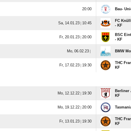

Bau- Unio
FC Knüll
  |

- KF
BSC Eint
  |

- KF
  |
BMW Moto
THC Fran
  |

KF
Berliner
  |

KF
  |

Tasmania
THC Fran
  |

KF