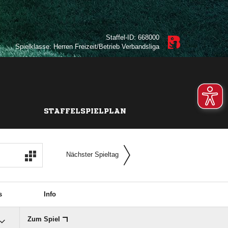
Staffel-ID: 668000
Spielklasse: Herren Freizeit/Betrieb Verbandsliga
STAFFELSPIELPLAN
Nächster Spieltag
s
Info
Zum Spiel