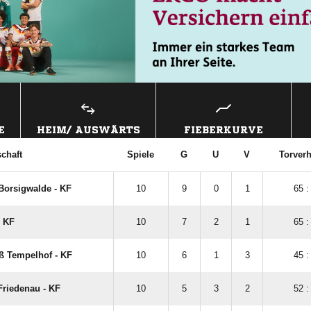
E
HEIM/ AUSWÄRTS
FIEBERKURVE
chaft
Spiele
G
U
V
Torverh
Borsigwalde - KF
10
9
0
1
65 :
- KF
10
7
2
1
65 :
 Tempelhof - KF
10
6
1
3
45 :
Friedenau - KF
10
5
3
2
52 :