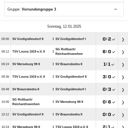
Gruppe:
Vorrundengruppe 3
 
:

:


SV Großgräfendorf II
SV Großgräfendorf I
SG Roßbach/​
:

:


TSV Leuna 1919 e.V. II
Reichardtswerben
:

:


SV Merseburg 99 II
SV Braunsbedra II
:

:


TSV Leuna 1919 e.V. II
SV Großgräfendorf II
:

:


SV Braunsbedra II
SV Großgräfendorf I
SG Roßbach/​
:

:


SV Merseburg 99 II
Reichardtswerben
:

:


SV Großgräfendorf II
SV Braunsbedra II
:

:


SV Merseburg 99 II
TSV Leuna 1919 e.V. II