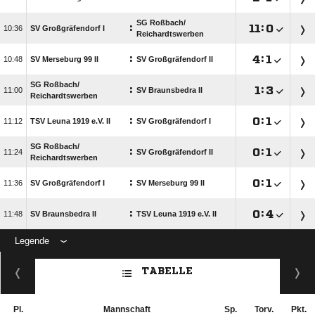
SG Roßbach/​
:

:


SV Großgräfendorf I
Reichardtswerben
:

:


SV Merseburg 99 II
SV Großgräfendorf II
SG Roßbach/​
:

:


SV Braunsbedra II
Reichardtswerben
:

:


TSV Leuna 1919 e.V. II
SV Großgräfendorf I
SG Roßbach/​
:

:


SV Großgräfendorf II
Reichardtswerben
:

:


SV Großgräfendorf I
SV Merseburg 99 II
:

:


SV Braunsbedra II
TSV Leuna 1919 e.V. II
Legende
TABELLE
Pl.
Mannschaft
Sp.
Torv.
Pkt.