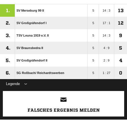
1.
13
SV Merseburg 99 II
5
14 : 3
2.
12
SV Großgräfendorf I
5
17 : 1
3.
9
TSV Leuna 1919 e.V. II
5
14 : 3
4.
5
SV Braunsbedra II
5
4 : 9
5.
4
SV Großgräfendorf II
5
2 : 9
6.
0
SG Roßbach/​ Reichardtswerben
5
1 : 27
Legende
ANZEIGE
FALSCHES ERGEBNIS MELDEN