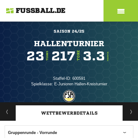
FUSSBALL.DE
SAISON 24/25
HALLENTURNIER
23
217
3.3
TORE
TEAMS
TORE/SPIEL
Staffel-ID: 600591
Spielklasse: E-Junioren Hallen-Kreisturnier
ANZEIGE
WETTBEWERBDETAILS
Gruppenrunde - Vorrunde