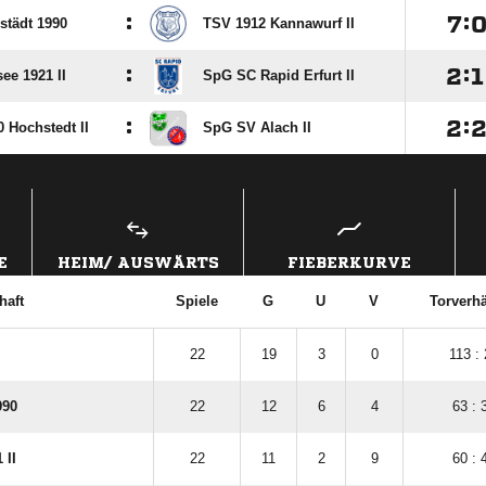
:

:
städt 1990
TSV 1912 Kannawurf II
:

:

ee 1921 II
SpG SC Rapid Erfurt II
:

:
 Hochstedt II
SpG SV Alach II
ANZEIGE
E
HEIM/ AUSWÄRTS
FIEBERKURVE
haft
Spiele
G
U
V
Torverhä
22
19
3
0
113 :
990
22
12
6
4
63 : 
 II
22
11
2
9
60 : 