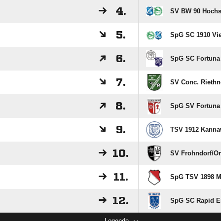
4.
SV BW 90 Hochst
5.
SpG SC 1910 Vie
6.
SpG SC Fortuna E
7.
SV Conc. Riethn
8.
SpG SV Fortuna 
9.
TSV 1912 Kannaw
10.
SV Frohndorf/​Or
11.
SpG TSV 1898 Mi
12.
SpG SC Rapid Erf
Legende