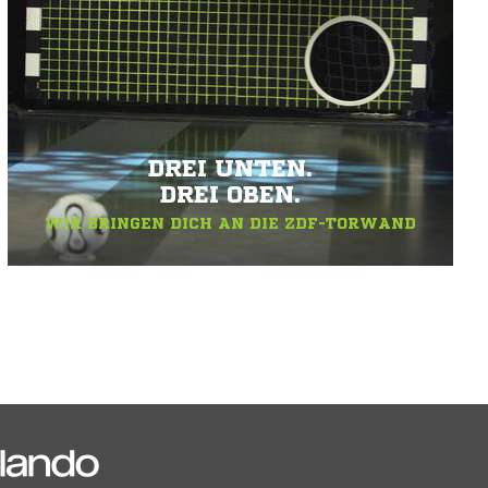
DREI UNTEN.
DREI OBEN.
WIR BRINGEN DICH AN DIE ZDF-TORWAND