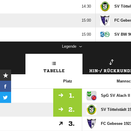

SV Töttel

FC Gebes

SV BW 90
Legende
TABELLE
HIN-/ RÜCKRUND
Platz
Mannsc
1.
SpG SV Alach II
2.
SV Töttelstädt 1
3.
FC Gebesee 1921