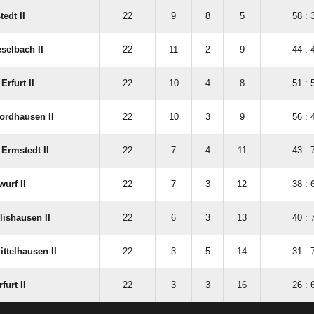
edt II
22
9
8
5
58 : 
selbach II
22
11
2
9
44 : 
rfurt II
22
10
4
8
51 : 
ordhausen II
22
10
3
9
56 : 
Ermstedt II
22
7
4
11
43 : 
urf II
22
7
3
12
38 : 
lishausen II
22
6
3
13
40 : 
ttelhausen II
22
3
5
14
31 : 
urt II
22
3
3
16
26 : 