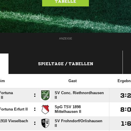
TABELLE
ANZEIGE
SPIELTAGE / TABELLEN
eim
Gast
Ergebn
Fortuna
SV Conc. Riethnordhausen
:

:
II
II
SpG TSV 1898
:

:
rtuna Erfurt II
Mittelhausen II
910 Vieselbach
SV Frohndorf/​Orlishausen
:

:
II