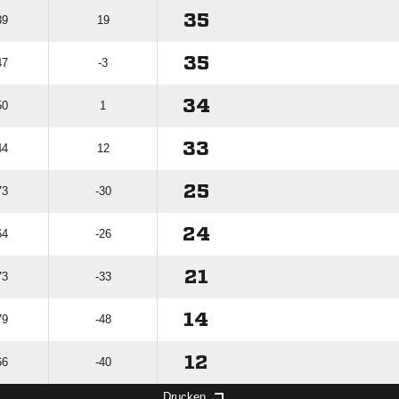
35
39
19
35
47
-3
34
50
1
33
44
12
25
73
-30
24
64
-26
21
73
-33
14
79
-48
12
66
-40
Drucken