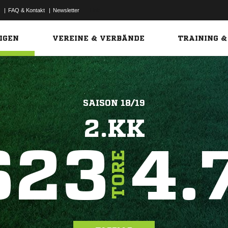
|
FAQ & Kontakt
|
Newsletter
Link
IGEN
VEREINE & VERBÄNDE
TRAINING &
SAISON 18/19
2.KK
623
4.
TORE