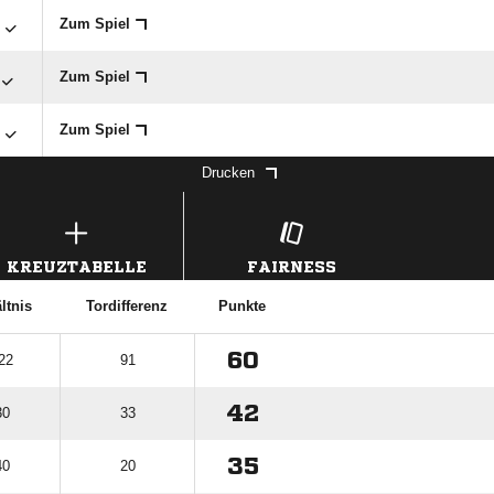

Zum Spiel
Zum Spiel

Zum Spiel
Drucken
KREUZTABELLE
FAIRNESS
ltnis
Tordifferenz
Punkte
60
 22
91
42
30
33
35
40
20