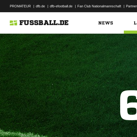
PROMATEUR
|
dfb.de
|
dfb-efootball.de
|
Fan Club Nationalmannschaft
|
Partner
FUSSBALL.DE
NEWS
L