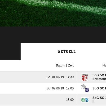
AKTUELL
Datum |
Zeit
H
SpG SV 
  |

Ermstedt 
  |

SpG SC Fo
SpG SC 1

II