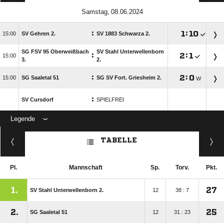
 
:

:


SV Gehren 2.
SV 1883 Schwarza 2.
SG FSV 95 Oberweißbach
SV Stahl Unterwellenborn
:

:


3.
2.
:

:


SG Saaletal 51
SG SV Fort. Griesheim 2.
W
:
SV Cursdorf
SPIELFREI
Legende
ANZEIGE
TABELLE
Pl.
Mannschaft
Sp.
Torv.
Pkt.
1.
27
SV Stahl Unterwellenborn 2.
12
38 : 7
2.
25
SG Saaletal 51
12
31 : 23