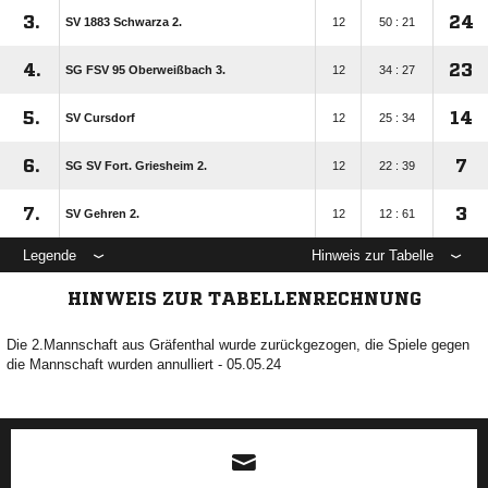
3.
24
SV 1883 Schwarza 2.
12
50 : 21
4.
23
SG FSV 95 Oberweißbach 3.
12
34 : 27
5.
14
SV Cursdorf
12
25 : 34
6.
7
SG SV Fort. Griesheim 2.
12
22 : 39
7.
3
SV Gehren 2.
12
12 : 61
Legende
Hinweis zur Tabelle
HINWEIS ZUR TABELLENRECHNUNG
Die 2.Mannschaft aus Gräfenthal wurde zurückgezogen, die Spiele gegen
die Mannschaft wurden annulliert - 05.05.24
ANZEIGE