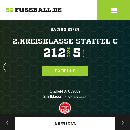
FUSSBALL.DE
SAISON 23/24
2.KREISKLASSE STAFFEL C
212
5
TORE
TORE/SPIEL
TABELLE
Staffel-ID: 659009
Spielklasse: 2.Kreisklasse
ANZEIGE
AKTUELL