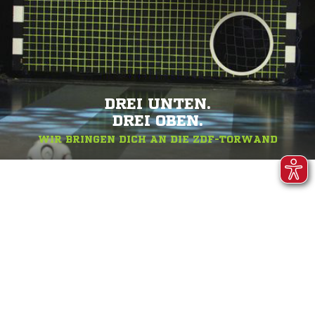
DREI UNTEN.
DREI OBEN.
WIR BRINGEN DICH AN DIE ZDF-TORWAND