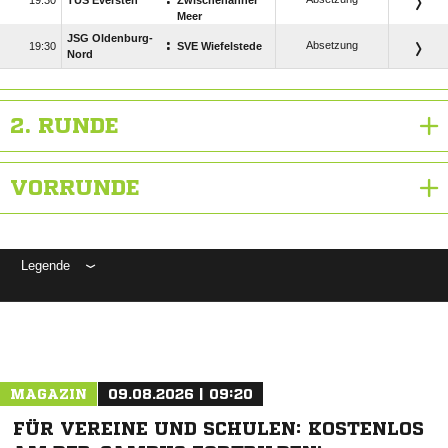
:

TUS Eversten
Zwischenahner
Meer
JSG Oldenburg-
:
Absetzung

SVE Wiefelstede
Nord
2. RUNDE
VORRUNDE
Legende
ANZEIGE
MAGAZIN
09.08.2026 | 09:20
FÜR VEREINE UND SCHULEN: KOSTENLOS