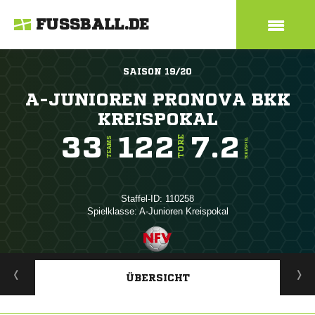
FUSSBALL.DE
SAISON 19/20
A-JUNIOREN PRONOVA BKK
KREISPOKAL
33
122
7.2
TORE
TEAMS
TORE/SPIEL
Staffel-ID: 110258
Spielklasse: A-Junioren Kreispokal
ANZEIGE
ÜBERSICHT