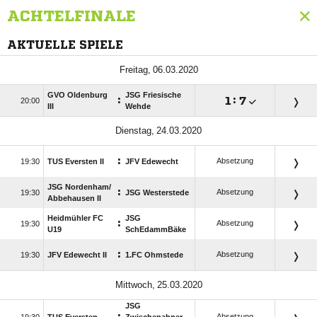
ACHTELFINALE
AKTUELLE SPIELE
 
GVO Oldenburg
JSG Friesische
:

:


III
Wehde
 
:
Absetzung

TUS Eversten II
JFV Edewecht
JSG Nordenham/​
:
Absetzung

JSG Westerstede
Abbehausen II
Heidmühler FC
JSG
:
Absetzung

U19
SchEdammBäke
:
Absetzung

JFV Edewecht II
1.FC Ohmstede
 
JSG
Absetzung