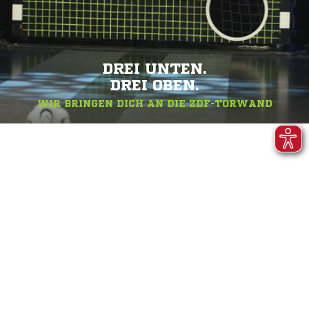
DREI UNTEN.
DREI OBEN.
WIR BRINGEN DICH AN DIE ZDF-TORWAND