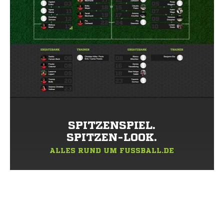
SPITZENSPIEL.
SPITZEN-LOOK.
ALLES RUND UM FUSSBALL.DE