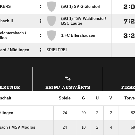
:

:

LKERS
(SG 1) SV Gräfendorf
(SG 1) TSV Waldfenster/​
:

:

bach II
BSC Lauter
ichtersbach /​
:

:

1.FC Elfershausen
los
:
ard /​ Nüdlingen
SPIELFREI
ANZEIGE
CKRUNDE
HEIM/ AUSWÄRTS
FIEB
schaft
Spiele
G
U
V
Torve
üdlingen
24
20
2
2
82
bach /​ MSV Modlos
24
18
2
4
69