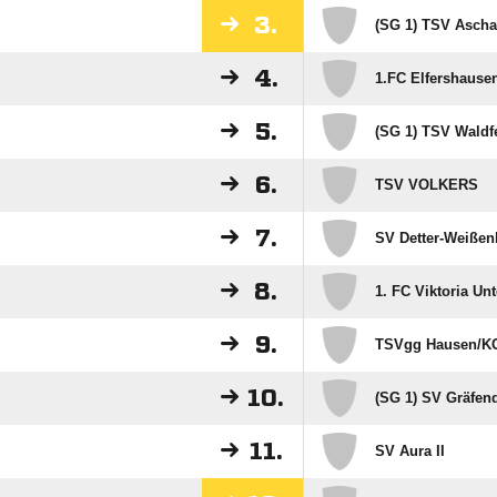
3.
(SG 1) TSV Ascha
4.
1.FC Elfershause
5.
(SG 1) TSV Waldfe
6.
TSV VOLKERS
7.
SV Detter-Weiße
8.
1. FC Viktoria Unt
9.
TSVgg Hausen/​K
10.
(SG 1) SV Gräfen
11.
SV Aura II