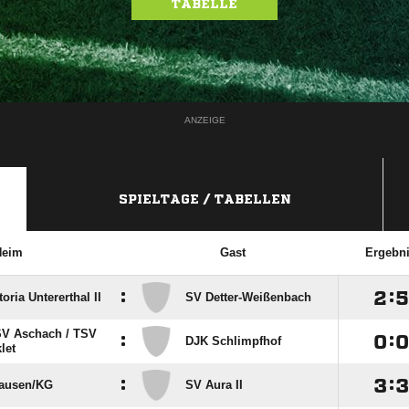
TABELLE
ANZEIGE
SPIELTAGE / TABELLEN
Heim
Gast
Ergebn
:

:

toria Untererthal II
SV Detter-Weißenbach
SV Aschach /​ TSV
:

:

DJK Schlimpfhof
let
:

:

ausen/​KG
SV Aura II