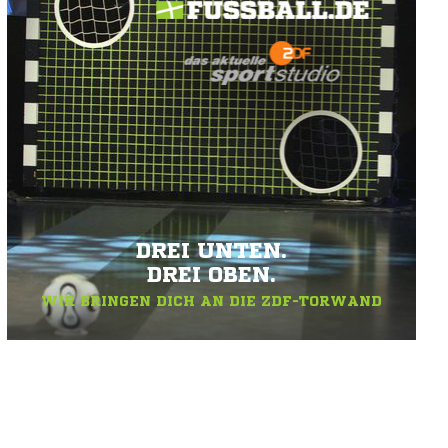
DREI UNTEN.
DREI OBEN.
WIR BRINGEN DICH AN DIE ZDF-TORWAND