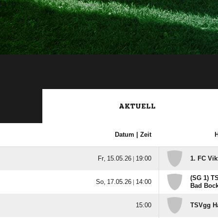
AKTUELL
Datum |
Zeit
  |

1. FC Vik
(SG 1) T
  |

Bad Bock

TSVgg H