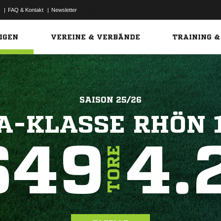
|
FAQ & Kontakt
|
Newsletter
Link
IGEN
VEREINE & VERBÄNDE
TRAINING &
SAISON 25/26
A-KLASSE RHÖN 
649
4.
TORE