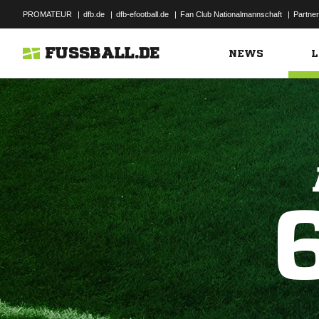
PROMATEUR
|
dfb.de
|
dfb-efootball.de
|
Fan Club Nationalmannschaft
|
Partner
FUSSBALL.DE
NEWS
L