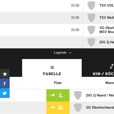

TSV VO

TSV Woll
SG Oberle

MSV Mod
(SG 1) Ha
Legende
TABELLE
HIN-/ RÜ
Platz
Mann
1.
(SG 1) Haard /​ N
2.
SG Oberleichters