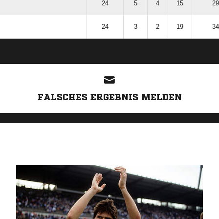
24
5
4
15
29
24
3
2
19
34
ANZEIGE
FALSCHES ERGEBNIS MELDEN