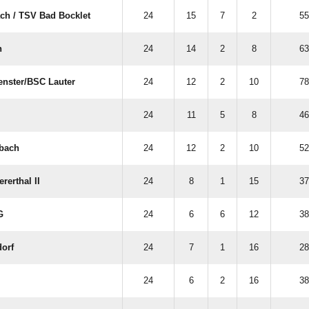
ch /​ TSV Bad Bocklet
24
15
7
2
55
n
24
14
2
8
63
nster/​BSC Lauter
24
12
2
10
78
24
11
5
8
46
nbach
24
12
2
10
52
ererthal II
24
8
1
15
37
G
24
6
6
12
38
dorf
24
7
1
16
28
24
6
2
16
38