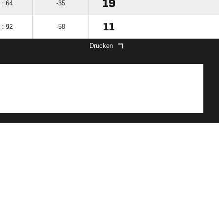
19
 : 64
-35
11
 : 92
-58
Drucken