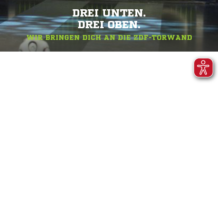
DREI UNTEN.
DREI OBEN.
WIR BRINGEN DICH AN DIE ZDF-TORWAND