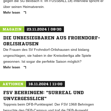
gegen die SG Bexbach II. Im FUSSBALL.DE-Interview spricht er
über seinen Heimatverein.
Mehr lesen
MAGAZIN
23.11.2024 | 08:30
DIE UNBESIEGBAREN AUS FROHNDORF-
ORLISHAUSEN
Die Frauen des SV Frohndorf-Orlishausen sind bislang
ungeschlagen, sie haben in der Kreisoberliga alle Spiele
gewonnen. Ist sogar die perfekte Saison möglich?
Mehr lesen
AKTIONEN
16.11.2024 | 11:00
FSV BEHRINGEN: "SURREAL UND
UNVERGESSLICH"
Toppreis beim DFB-Punktespiel: Der FSV 1968 Behringen
besuchte den DFB-Campus und traf die DFB-Auswahl.