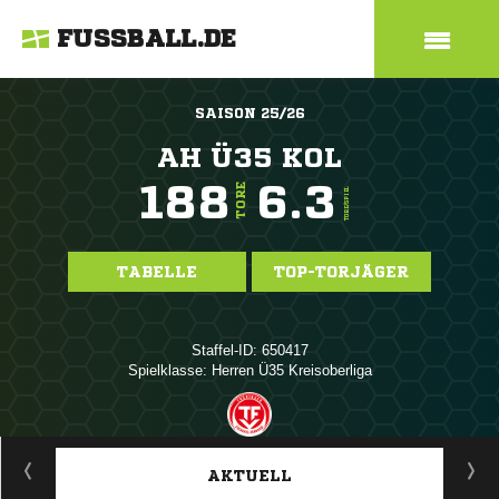
FUSSBALL.DE
SAISON 25/26
AH Ü35 KOL
188
6.3
TORE
TORE/SPIEL
TABELLE
TOP-TORJÄGER
Staffel-ID: 650417
Spielklasse: Herren Ü35 Kreisoberliga
ANZEIGE
AKTUELL