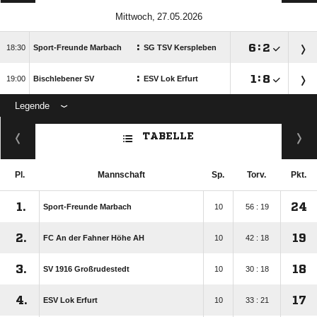
 
:

:


Sport-Freunde Marbach
SG TSV Kerspleben
:

:


Bischlebener SV
ESV Lok Erfurt
Legende
ANZEIGE
TABELLE
Pl.
Mannschaft
Sp.
Torv.
Pkt.
1.
24
Sport-Freunde Marbach
10
56 : 19
2.
19
FC An der Fahner Höhe AH
10
42 : 18
3.
18
SV 1916 Großrudestedt
10
30 : 18
4.
17
ESV Lok Erfurt
10
33 : 21