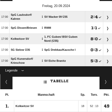
 
SpG Laubsdorf/​
:

:


SV Wacker 09 Ü35
Kahren
:

:


SpG Dissen/​Briesen
RWM
1. FC Guben/​ BSV Guben
:

:


Kolkwitzer SV
Nord (Ü35)
:

:


SG Sielow Ü35
SpG Drebkau/​Kausche I
SpG Kunersdorf/​
:

:


SV Eiche Branitz
Krieschow
Legende
ANZEIGE
TABELLE
Pl.
Mannschaft
Sp.
Torv.
Pkt.
1.
49
Kolkwitzer SV
18
52 : 13