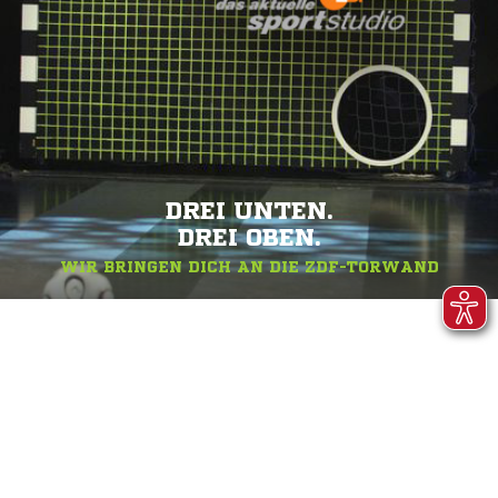
DREI UNTEN.
DREI OBEN.
WIR BRINGEN DICH AN DIE ZDF-TORWAND