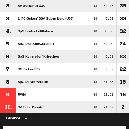
2.
39
SV Wacker 09 Ü35
18
52 : 17
3.
33
1. FC Guben/​ BSV Guben Nord (Ü35)
18
45 : 29
4.
32
SpG Laubsdorf/​Kahren
18
38 : 36
5.
24
SpG Drebkau/​Kausche I
18
34 : 40
6.
22
SpG Kunersdorf/​Krieschow
18
45 : 39
7.
22
SG Sielow Ü35
18
37 : 37
8.
19
SpG Dissen/​Briesen
18
31 : 38
9.
15
RWM
18
22 : 61
10.
2
SV Eiche Branitz
18
21 : 67
Legende
ANZEIGE