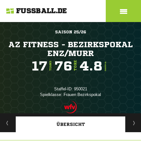
FUSSBALL.DE
SAISON 25/26
AZ FITNESS - BEZIRKSPOKAL
ENZ/MURR
17
76
4.8
TORE
TEAMS
TORE/SPIEL
Staffel-ID: 950021
Spielklasse: Frauen Bezirkspokal
ANZEIGE
ÜBERSICHT