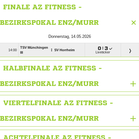
FINALE AZ FITNESS -
BEZIRKSPOKAL ENZ/MURR
 
TSV Münchingen

:

:

SV Horrheim
Liveticker
III
HALBFINALE AZ FITNESS -
BEZIRKSPOKAL ENZ/MURR
VIERTELFINALE AZ FITNESS -
BEZIRKSPOKAL ENZ/MURR
ACHTELFINALE AZ FITNESS -