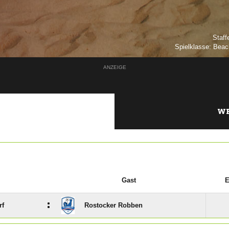
Staff
Spielklasse: Beac
ANZEIGE
WE
Gast
E
:
rf
Rostocker Robben