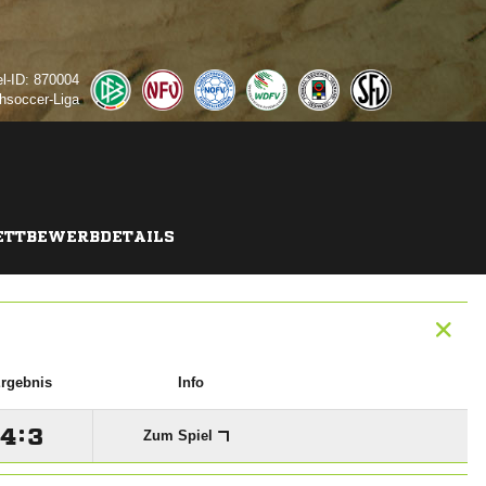
el-ID: 870004
hsoccer-Liga
TTBEWERBDETAILS
rgebnis
Info

:

Zum Spiel