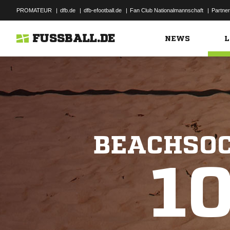
PROMATEUR
|
dfb.de
|
dfb-efootball.de
|
Fan Club Nationalmannschaft
|
Partner
FUSSBALL.DE
NEWS
L
BEACHSOC
1