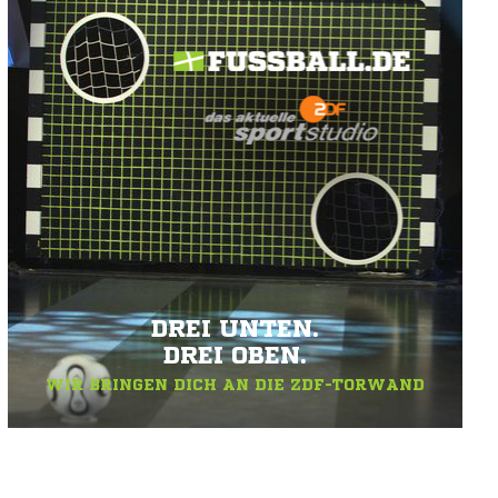
DREI UNTEN.
DREI OBEN.
WIR BRINGEN DICH AN DIE ZDF-TORWAND