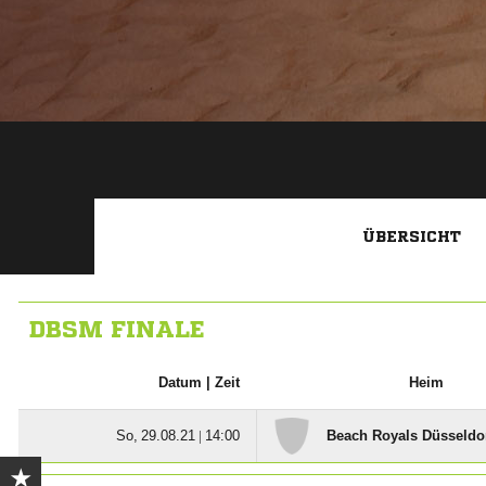
ÜBERSICHT
DBSM FINALE
Datum |
Zeit
Heim
  |

Beach Royals Düsseldo