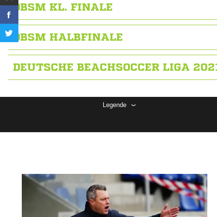
DBSM KL. FINALE
DBSM HALBFINALE
DEUTSCHE BEACHSOCCER LIGA 202
Legende