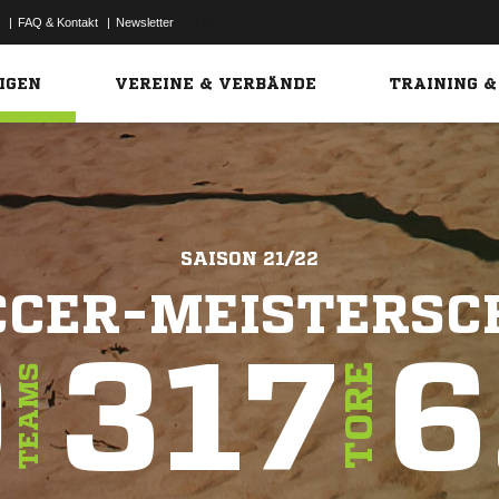
|
FAQ & Kontakt
|
Newsletter
Link
IGEN
VEREINE & VERBÄNDE
TRAINING &
SAISON 21/22
CER-MEISTERSC
0
317
6
TORE
TEAMS