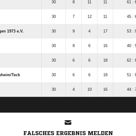
30
8
11
11
61 : 
30
7
12
11
45 : 
gen 1973 e.V.
30
9
4
17
53 : 
30
8
6
16
40 : 
30
6
6
18
62 : 
hheim/​Teck
30
6
6
18
51 : 
30
4
10
16
44 : 
ANZEIGE
FALSCHES ERGEBNIS MELDEN