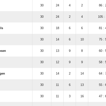
30
24
4
2
86 : 
30
24
2
4
105 :
ils
30
18
6
6
81 : 
30
14
6
10
75 : 
usen
30
13
9
8
60 : 
30
12
9
9
58 : 
gen
30
14
2
14
64 : 
30
11
6
13
55 : 
30
11
3
16
47 : 