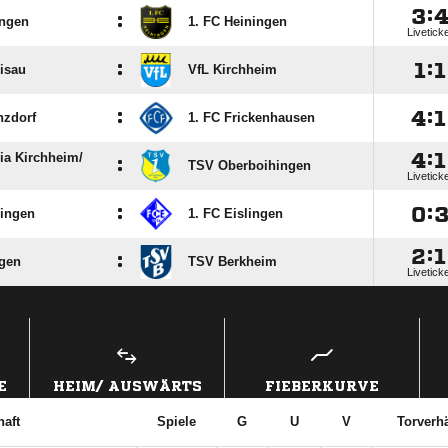

:
:
ingen
1. FC Heiningen
Livetick
:

:

isau
VfL Kirchheim
:

:

nzdorf
1. FC Frickenhausen

:

ia Kirchheim/​
:
TSV Oberboihingen
Livetick
:

:
ingen
1. FC Eislingen

:

:
gen
TSV Berkheim
Livetick
ANZEIGE
E
HEIM/ AUSWÄRTS
FIEBERKURVE
aft
Spiele
G
U
V
Torverhä