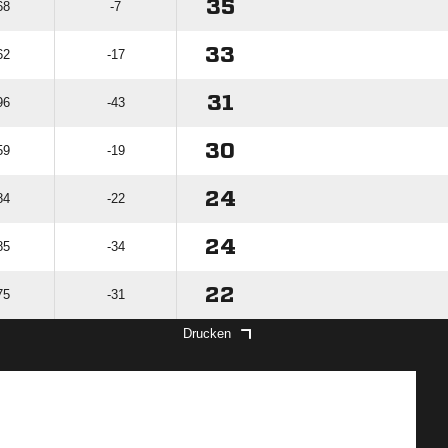
35
68
-7
33
62
-17
31
96
-43
30
59
-19
24
84
-22
24
85
-34
22
75
-31
Drucken