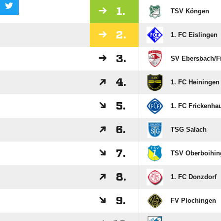
1.
TSV Köngen
2.
1. FC Eislingen
3.
SV Ebersbach/​F
4.
1. FC Heiningen
5.
1. FC Frickenha
6.
TSG Salach
7.
TSV Oberboihin
8.
1. FC Donzdorf
9.
FV Plochingen