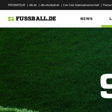
PROMATEUR
|
dfb.de
|
dfb-efootball.de
|
Fan Club Nationalmannschaft
|
Partner
FUSSBALL.DE
NEWS
L