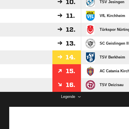
10.
TSV Jesingen
11.
VfL Kirchheim
12.
Türkspor Nürtin
13.
SC Geislingen II
14.
TSV Berkheim
15.
AC Catania Kirc
16.
TSV Deizisau
Legende