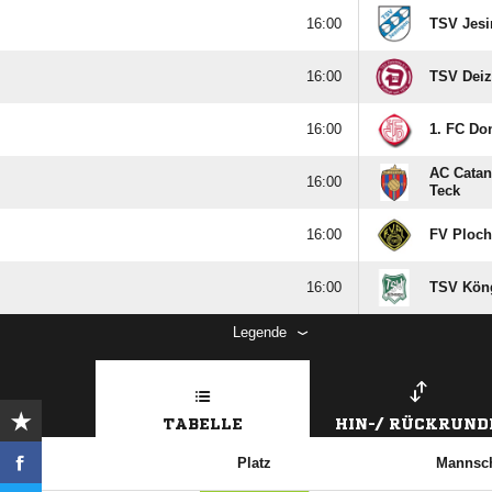

TSV Jes

TSV Deiz

1. FC Do
AC Catan

Teck

FV Ploch

TSV Kön
Legende
TABELLE
HIN-/ RÜCKRUND
Platz
Mannsch