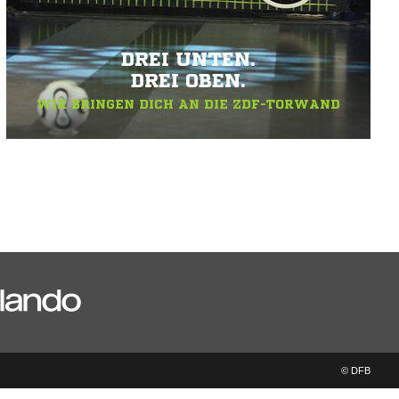
DREI UNTEN.
DREI OBEN.
WIR BRINGEN DICH AN DIE ZDF-TORWAND
© DFB