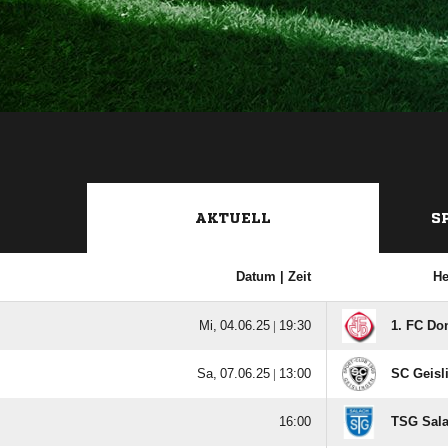
AKTUELL
S
Datum |
Zeit
H
  |

1. FC Do
  |

SC Geisli

TSG Sal