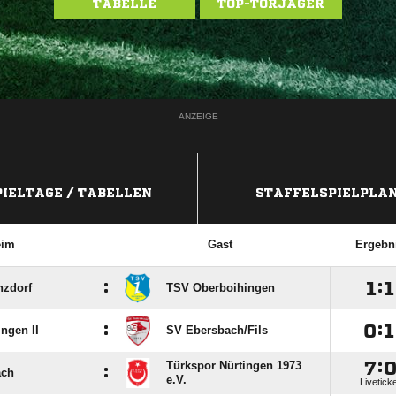
TABELLE
TOP-TORJÄGER
ANZEIGE
PIELTAGE / TABELLEN
STAFFELSPIELPLA
eim
Gast
Ergebn
:

:

nzdorf
TSV Oberboihingen
:

:

ngen II
SV Ebersbach/​Fils

:
Türkspor Nürtingen 1973
:
ach
e.V.
Livetick