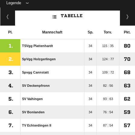
Legende
ANZEIGE
TABELLE
Pl.
Mannschaft
Sp.
Torv.
Pkt.
1.
80
TSVgg Plattenhardt
34
115 : 35
2.
70
SpVgg Holzgerlingen
34
124 : 77
3.
68
Spvgg Cannstatt
34
109 : 72
4.
63
SV Deckenpfronn
34
82 : 56
5.
62
SV Vaihingen
34
93 : 63
6.
59
SV Bonlanden
34
76 : 54
7.
57
TV Echterdingen II
34
87 : 54