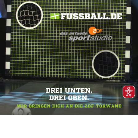
DREI UNTEN.
DREI OBEN.
WIR BRINGEN DICH AN DIE ZDF-TORWAND