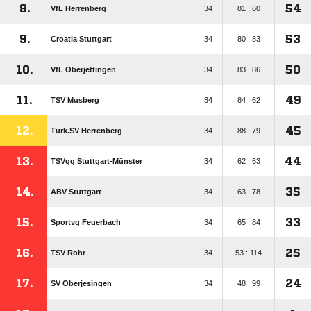
8.
54
VfL Herrenberg
34
81 : 60
9.
53
Croatia Stuttgart
34
80 : 83
10.
50
VfL Oberjettingen
34
83 : 86
11.
49
TSV Musberg
34
84 : 62
12.
45
Türk.SV Herrenberg
34
88 : 79
13.
44
TSVgg Stuttgart-Münster
34
62 : 63
14.
35
ABV Stuttgart
34
63 : 78
15.
33
Sportvg Feuerbach
34
65 : 84
16.
25
TSV Rohr
34
53 : 114
17.
24
SV Oberjesingen
34
48 : 99