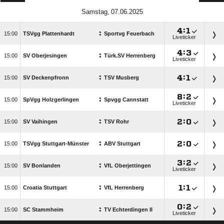
 

:

:

TSVgg Plattenhardt
Sportvg Feuerbach
Liveticker

:

:

SV Oberjesingen
Türk.SV Herrenberg
Liveticker
:

:


SV Deckenpfronn
TSV Musberg

:

:

SpVgg Holzgerlingen
Spvgg Cannstatt
Liveticker
:

:


SV Vaihingen
TSV Rohr
:

:


TSVgg Stuttgart-Münster
ABV Stuttgart

:

:

SV Bonlanden
VfL Oberjettingen
Liveticker
:

:


Croatia Stuttgart
VfL Herrenberg

:

:

SC Stammheim
TV Echterdingen II
Liveticker