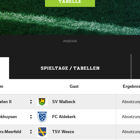
TABELLE
ANZEIGE
SPIELTAGE / TABELLEN
im
Gast
Ergebni
:
elen II
SV Walbeck
Absetzun
:
ekhuysen
FC Aldekerk
Absetzun
:
s-Meerfeld
TSV Weeze
Absetzun