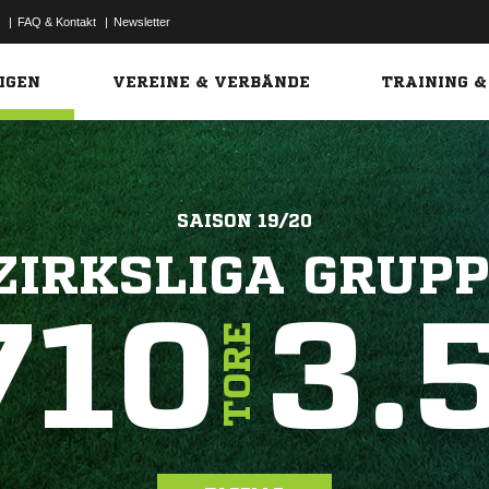
|
FAQ & Kontakt
|
Newsletter
Link
IGEN
VEREINE & VERBÄNDE
TRAINING &
SAISON 19/20
ZIRKSLIGA GRUPP
710
3.
TORE