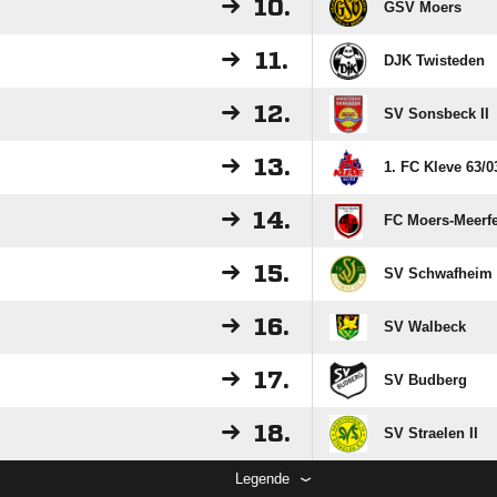
10.
GSV Moers
11.
DJK Twisteden
12.
SV Sonsbeck II
13.
1. FC Kleve 63/​03
14.
FC Moers-Meerf
15.
SV Schwafheim
16.
SV Walbeck
17.
SV Budberg
18.
SV Straelen II
Legende