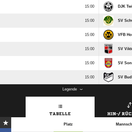

DJK Tw

SV Sch

VFB Ho

SV Vikt

SV Sons

SV Bud
Legende
TABELLE
HIN-/ RÜ
Platz
Mannsch