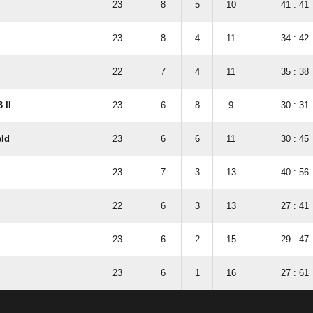
23
8
5
10
41 : 41
23
8
4
11
34 : 42
22
7
4
11
35 : 38
 II
23
6
8
9
30 : 31
eld
23
6
6
11
30 : 45
23
7
3
13
40 : 56
22
6
3
13
27 : 41
23
6
2
15
29 : 47
23
6
1
16
27 : 61