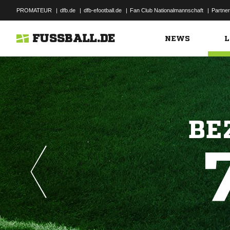
PROMATEUR
|
dfb.de
|
dfb-efootball.de
|
Fan Club Nationalmannschaft
|
Partner
FUSSBALL.DE
NEWS
L
BE