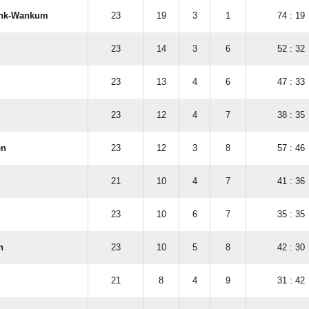
nk-Wankum
23
19
3
1
74 : 19
23
14
3
6
52 : 32
23
13
4
6
47 : 33
23
12
4
7
38 : 35
en
23
12
3
8
57 : 46
21
10
4
7
41 : 36
23
10
6
7
35 : 35
h
23
10
5
8
42 : 30
21
8
4
9
31 : 42