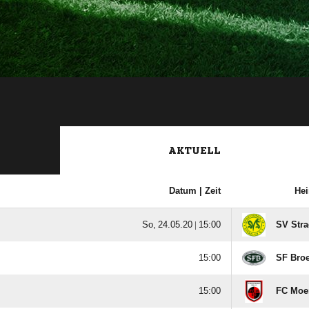
AKTUELL
Datum |
Zeit
He
  |

SV Stra

SF Bro

FC Moer