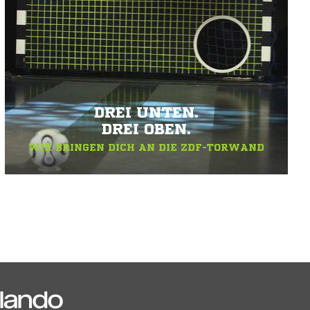
DREI UNTEN.
DREI OBEN.
WIR BRINGEN DICH AN DIE ZDF-TORWAND