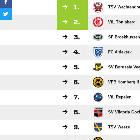
1.
TSV Wachtendo
2.
VfL Tönisberg
3.
SF Broekhuysen
4.
FC Aldekerk
5.
SV Borussia Ve
6.
VFB Homberg II
7.
VfL Repelen
8.
SV Viktoria Goc
9.
TSV Weeze