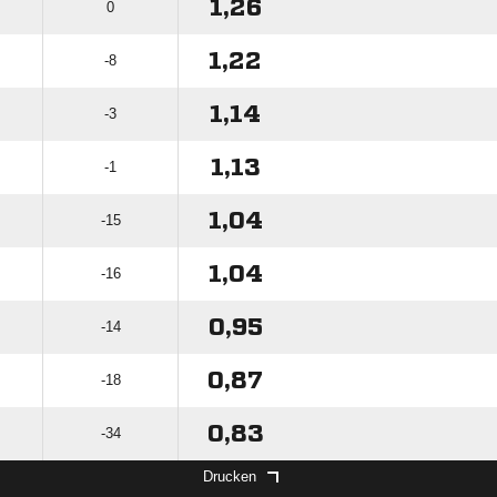
1,26
0
1,22
-8
1,14
-3
1,13
-1
1,04
-15
1,04
-16
0,95
-14
0,87
-18
0,83
-34
Drucken