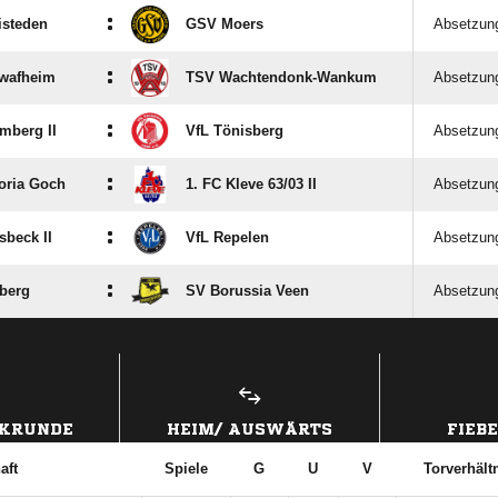
:
isteden
GSV Moers
Absetzun
:
wafheim
TSV Wachtendonk-Wankum
Absetzun
:
mberg II
VfL Tönisberg
Absetzun
:
oria Goch
1. FC Kleve 63/​03 II
Absetzun
:
beck II
VfL Repelen
Absetzun
:
berg
SV Borussia Veen
Absetzun
ANZEIGE
CKRUNDE
HEIM/ AUSWÄRTS
FIEB
aft
Spiele
G
U
V
Torverhält