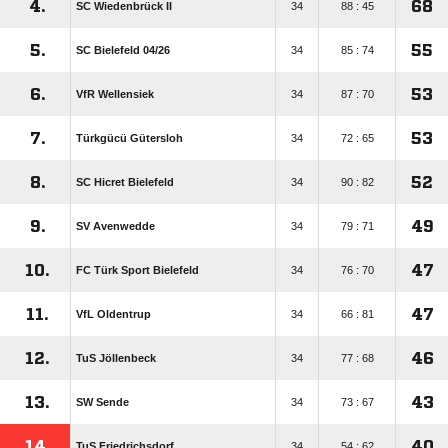
4.
68
SC Wiedenbrück II
34
88 : 45
5.
55
SC Bielefeld 04/​26
34
85 : 74
6.
53
VfR Wellensiek
34
87 : 70
7.
53
Türkgücü Gütersloh
34
72 : 65
8.
52
SC Hicret Bielefeld
34
90 : 82
9.
49
SV Avenwedde
34
79 : 71
10.
47
FC Türk Sport Bielefeld
34
76 : 70
11.
47
VfL Oldentrup
34
66 : 81
12.
46
TuS Jöllenbeck
34
77 : 68
13.
43
SW Sende
34
73 : 67
14.
40
TuS Friedrichsdorf
34
54 : 62