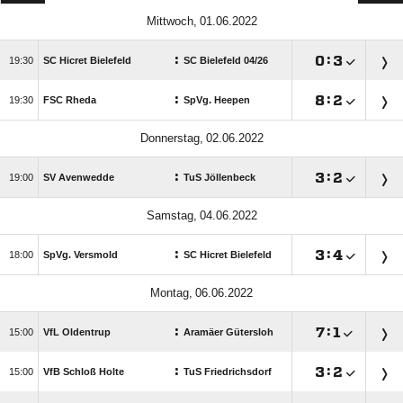
 
:

:


SC Hicret Bielefeld
SC Bielefeld 04/​26
:

:


FSC Rheda
SpVg. Heepen
 
:

:


SV Avenwedde
TuS Jöllenbeck
 
:

:


SpVg. Versmold
SC Hicret Bielefeld
 
:

:


VfL Oldentrup
Aramäer Gütersloh
:

:


VfB Schloß Holte
TuS Friedrichsdorf