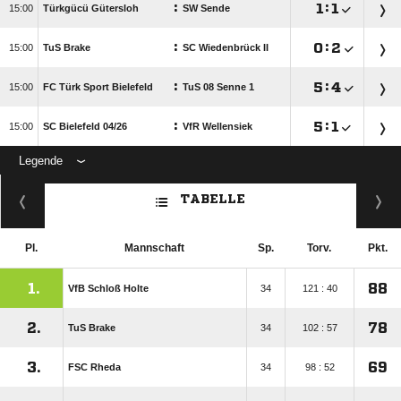
:

:


Türkgücü Gütersloh
SW Sende
:

:


TuS Brake
SC Wiedenbrück II
:

:


FC Türk Sport Bielefeld
TuS 08 Senne 1
:

:


SC Bielefeld 04/​26
VfR Wellensiek
Legende
ANZEIGE
TABELLE
Pl.
Mannschaft
Sp.
Torv.
Pkt.
1.
88
VfB Schloß Holte
34
121 : 40
2.
78
TuS Brake
34
102 : 57
3.
69
FSC Rheda
34
98 : 52