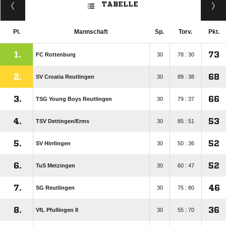
TABELLE
Pl.
Mannschaft
Sp.
Torv.
Pkt.
1.
73
FC Rottenburg
30
78 : 30
2.
68
SV Croatia Reutlingen
30
89 : 38
3.
66
TSG Young Boys Reutlingen
30
79 : 37
4.
53
TSV Dettingen/​Erms
30
85 : 51
5.
52
SV Hirrlingen
30
50 : 36
6.
52
TuS Metzingen
30
60 : 47
7.
46
SG Reutlingen
30
75 : 80
8.
36
VfL Pfullingen II
30
55 : 70