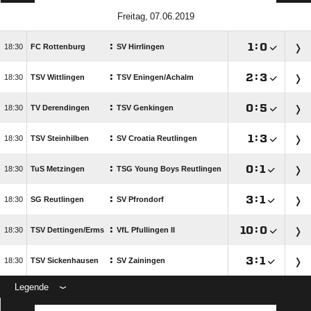
 
:

:


FC Rottenburg
SV Hirrlingen
:

:


TSV Wittlingen
TSV Eningen/​Achalm
:

:


TV Derendingen
TSV Genkingen
:

:


TSV Steinhilben
SV Croatia Reutlingen
:

:


TuS Metzingen
TSG Young Boys Reutlingen
:

:


SG Reutlingen
SV Pfrondorf
:

:


TSV Dettingen/​Erms
VfL Pfullingen II
:

:


TSV Sickenhausen
SV Zainingen
Legende
ANZEIGE