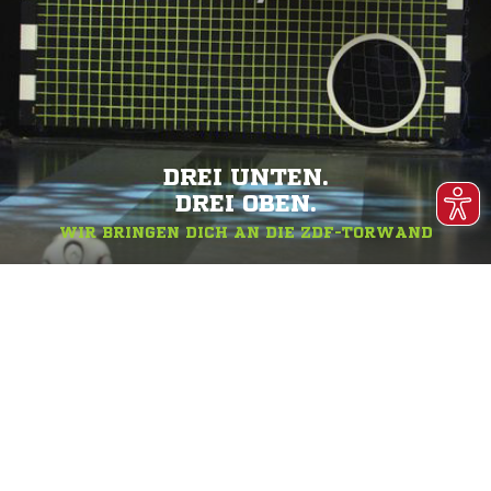
DREI UNTEN.
DREI OBEN.
WIR BRINGEN DICH AN DIE ZDF-TORWAND