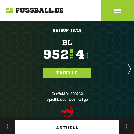
FUSSBALL.DE
SAISON 18/19
BL
952
4
TORE
TORE/SPIEL
TABELLE
Staffel-ID: 350239
Spielklasse: Bezirksliga
ANZEIGE
AKTUELL