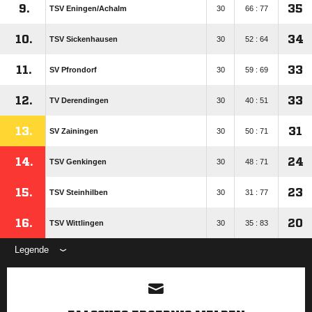
9.
35
TSV Eningen/​Achalm
30
66 : 77
10.
34
TSV Sickenhausen
30
52 : 64
11.
33
SV Pfrondorf
30
59 : 69
12.
33
TV Derendingen
30
40 : 51
13.
31
SV Zainingen
30
50 : 71
14.
24
TSV Genkingen
30
48 : 71
15.
23
TSV Steinhilben
30
31 : 77
16.
20
TSV Wittlingen
30
35 : 83
Legende
ANZEIGE