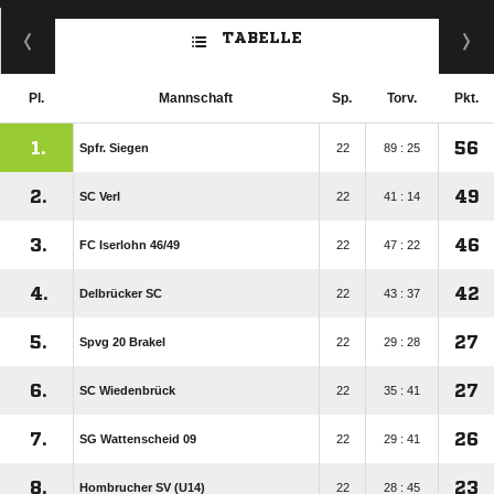
ANZEIGE
TABELLE
Pl.
Mannschaft
Sp.
Torv.
Pkt.
1.
56
Spfr. Siegen
22
89 : 25
2.
49
SC Verl
22
41 : 14
3.
46
FC Iserlohn 46/​49
22
47 : 22
4.
42
Delbrücker SC
22
43 : 37
5.
27
Spvg 20 Brakel
22
29 : 28
6.
27
SC Wiedenbrück
22
35 : 41
7.
26
SG Wattenscheid 09
22
29 : 41
8.
23
Hombrucher SV (U14)
22
28 : 45