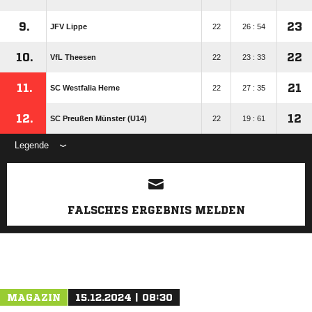
9.
23
JFV Lippe
22
26 : 54
10.
22
VfL Theesen
22
23 : 33
11.
21
SC Westfalia Herne
22
27 : 35
12.
12
SC Preußen Münster (U14)
22
19 : 61
Legende
ANZEIGE
FALSCHES ERGEBNIS MELDEN
MAGAZIN
15.12.2024 | 08:30