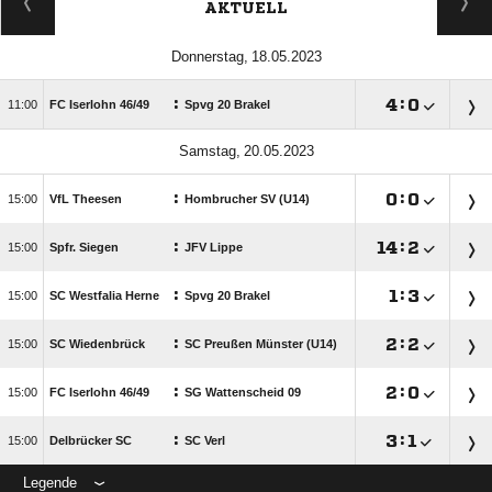
AKTUELL
 
:

:


FC Iserlohn 46/​49
Spvg 20 Brakel
 
:

:


VfL Theesen
Hombrucher SV (U14)
:

:


Spfr. Siegen
JFV Lippe
:

:


SC Westfalia Herne
Spvg 20 Brakel
:

:


SC Wiedenbrück
SC Preußen Münster (U14)
:

:


FC Iserlohn 46/​49
SG Wattenscheid 09
:

:


Delbrücker SC
SC Verl
Legende