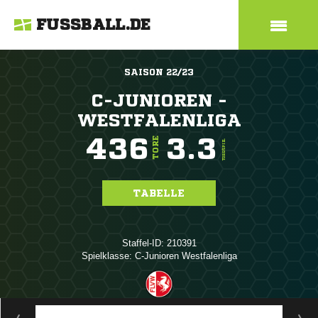
FUSSBALL.DE
SAISON 22/23
C-JUNIOREN -
WESTFALENLIGA
436
3.3
TORE
TORE/SPIEL
TABELLE
Staffel-ID: 210391
Spielklasse: C-Junioren Westfalenliga
ANZEIGE