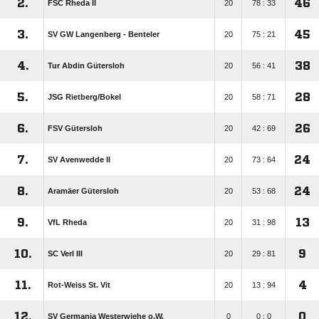
2.
46
FSC Rheda II
20
78 : 33
3.
45
SV GW Langenberg - Benteler
20
75 : 21
4.
38
Tur Abdin Gütersloh
20
56 : 41
5.
28
JSG Rietberg/​Bokel
20
58 : 71
6.
26
FSV Gütersloh
20
42 : 69
7.
24
SV Avenwedde II
20
73 : 64
8.
24
Aramäer Gütersloh
20
53 : 68
9.
13
VfL Rheda
20
31 : 98
10.
9
SC Verl III
20
29 : 81
11.
4
Rot-Weiss St. Vit
20
13 : 94
12.
0
SV Germania Westerwiehe o.W.
0
0 : 0