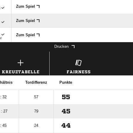

Zum Spiel

Zum Spiel

Zum Spiel
er
Drucken
KREUZTABELLE
FAIRNESS
hältnis
Tordifferenz
Punkte
55
: 32
57
45
 : 27
79
44
: 45
24