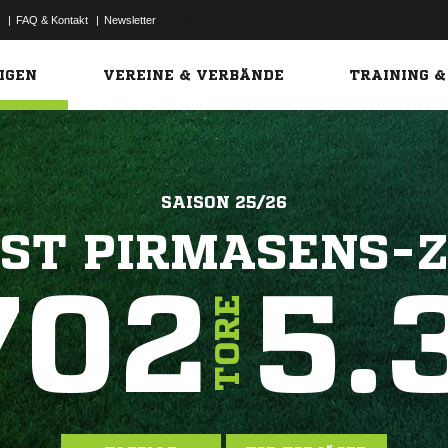
|
FAQ & Kontakt
|
Newsletter
Link
IGEN
VEREINE & VERBÄNDE
TRAINING &
SAISON 25/26
EST PIRMASENS-
702
5.
TORE