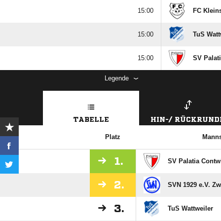

FC Klein

TuS Watt

SV Palati
Legende
TABELLE
HIN-/ RÜCKRUND
Platz
Manns
1.
SV Palatia Contwi
2.
SVN 1929 e.V. Zw
3.
TuS Wattweiler