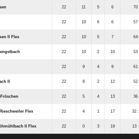
sen
22
11
5
6
70 
22
10
6
6
57 
en II Flex
22
10
5
7
64 
Hengstbach
22
10
2
10
53 
22
9
4
9
61 
ch II
22
8
2
12
52 
-Fröschen
22
5
4
13
36 
Rieschweiler Flex
22
4
1
17
32 
öhmühlbach II Flex
22
0
3
19
13 