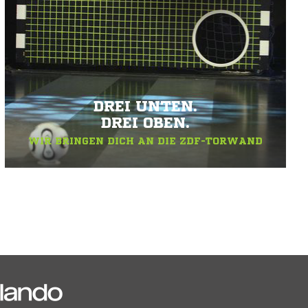
DREI UNTEN.
DREI OBEN.
WIR BRINGEN DICH AN DIE ZDF-TORWAND