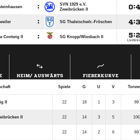
SVN 1929 e.V.
:

:
steinhausen
Zweibrücken II
:

:
weiler
SG Thaleischwlr.-Fröschen

:
:
a Contwig II
SG Knopp/​Wiesbach II
Livetick
ANZEIGE
E
HEIM/ AUSWÄRTS
FIEBERKURVE
chaft
Spiele
G
U
V
Torver
g II
22
18
1
3
89 
eibrücken II
22
14
3
5
106
22
14
2
6
69 