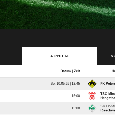
AKTUELL
S
Datum |
Zeit
H
  |

FK Peters
TSG Mitt

Hengstb
SG Höhfr

Rieschwe