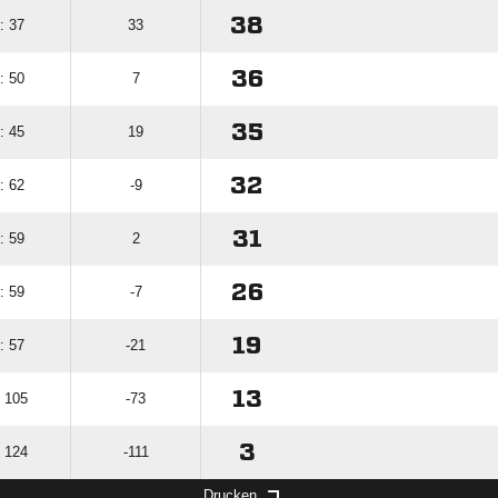
38
: 37
33
36
: 50
7
35
: 45
19
32
: 62
-9
31
: 59
2
26
: 59
-7
19
: 57
-21
13
: 105
-73
3
: 124
-111
Drucken