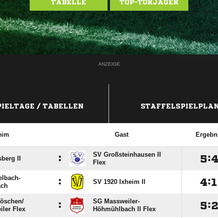
TABELLE
TOP-TORJÄGER
ANZEIGE
PIELTAGE / TABELLEN
STAFFELSPIELPLA
eim
Gast
Ergebn
SV Großsteinhausen II
:

:
berg II
Flex
elbach-
:

:

SV 1920 Ixheim II
ach
öschen/​
SG Massweiler-
:

:
iler Flex
Höhmühlbach II Flex