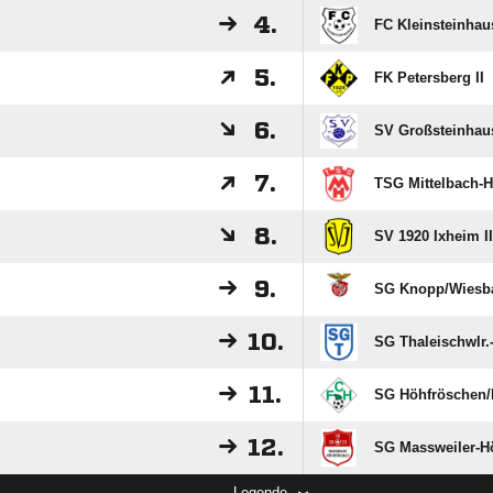
4.
FC Kleinsteinhau
5.
FK Petersberg II
6.
SV Großsteinhaus
7.
TSG Mittelbach-
8.
SV 1920 Ixheim II
9.
SG Knopp/​Wiesba
10.
SG Thaleischwlr.
11.
SG Höhfröschen/​
12.
SG Massweiler-H
Legende