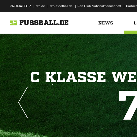
PROMATEUR
|
dfb.de
|
dfb-efootball.de
|
Fan Club Nationalmannschaft
|
Partner
FUSSBALL.DE
NEWS
L
C KLASSE W