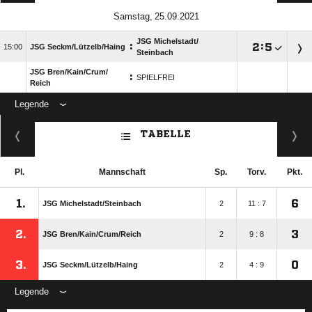
 
JSG Michelstadt/​
:

:


JSG Seckm/​Lützelb/​Haing
Steinbach
JSG Bren/​Kain/​Crum/​
:
SPIELFREI
Reich
Legende
ANZEIGE
TABELLE
Pl.
Mannschaft
Sp.
Torv.
Pkt.
1.
6
JSG Michelstadt/​Steinbach
2
11 : 7
2.
3
JSG Bren/​Kain/​Crum/​Reich
2
9 : 8
3.
0
JSG Seckm/​Lützelb/​Haing
2
4 : 9
Legende
ANZEIGE