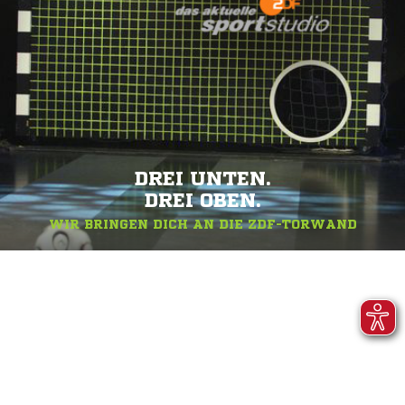
DREI UNTEN.
DREI OBEN.
WIR BRINGEN DICH AN DIE ZDF-TORWAND