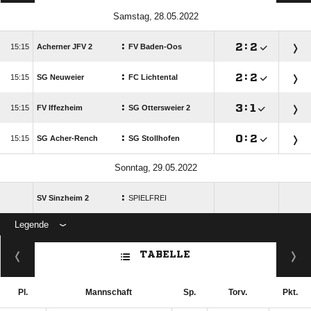
 
:

:


Acherner JFV 2
FV Baden-Oos
:

:


SG Neuweier
FC Lichtental
:

:


FV Iffezheim
SG Ottersweier 2
:

:


SG Acher-Rench
SG Stollhofen
 
:
SV Sinzheim 2
SPIELFREI
Legende
ANZEIGE
TABELLE
Pl.
Mannschaft
Sp.
Torv.
Pkt.