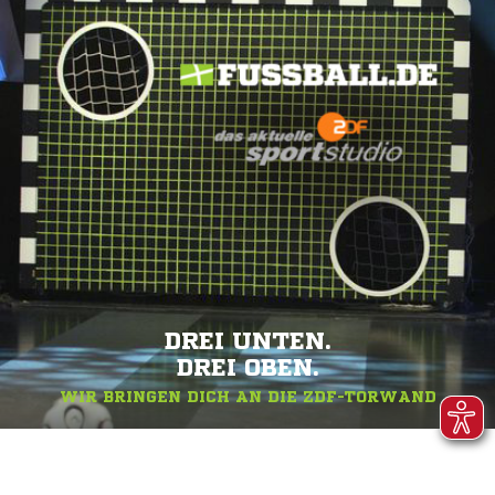
DREI UNTEN.
DREI OBEN.
WIR BRINGEN DICH AN DIE ZDF-TORWAND