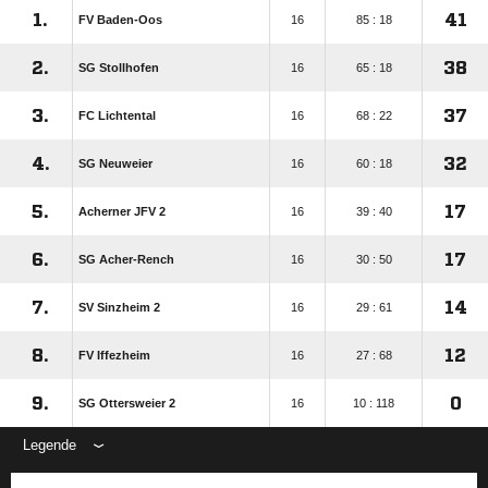
1.
41
FV Baden-Oos
16
85 : 18
2.
38
SG Stollhofen
16
65 : 18
3.
37
FC Lichtental
16
68 : 22
4.
32
SG Neuweier
16
60 : 18
5.
17
Acherner JFV 2
16
39 : 40
6.
17
SG Acher-Rench
16
30 : 50
7.
14
SV Sinzheim 2
16
29 : 61
8.
12
FV Iffezheim
16
27 : 68
9.
0
SG Ottersweier 2
16
10 : 118
Legende
ANZEIGE