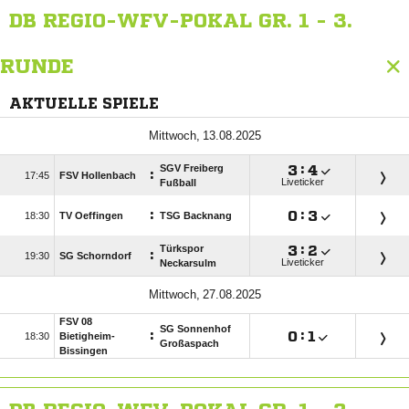
DB REGIO-WFV-POKAL GR. 1 - 3.
RUNDE
AKTUELLE SPIELE
 
SGV Freiberg

:

:

FSV Hollenbach
Liveticker
Fußball
:

:


TV Oeffingen
TSG Backnang
Türkspor

:

:

SG Schorndorf
Liveticker
Neckarsulm
 
FSV 08
SG Sonnenhof
:

:


Bietigheim-
Großaspach
Bissingen