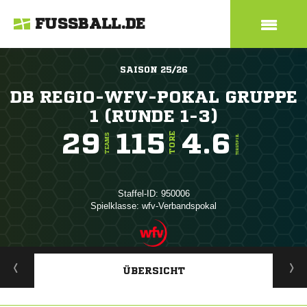
FUSSBALL.DE
SAISON 25/26
DB REGIO-WFV-POKAL GRUPPE
1 (RUNDE 1-3)
29
115
4.6
TORE
TEAMS
TORE/SPIEL
Staffel-ID: 950006
Spielklasse: wfv-Verbandspokal
ANZEIGE
ÜBERSICHT