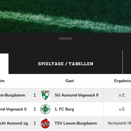
ANZEIGE
SPIELTAGE / TABELLEN
im
Gast
Ergebnis
:
um-Burgdamm
SG Aumund-Vegesack II
o.E.
:
d-Vegesack II
1. FC Burg
o.E.
:
acht Aumund zg.
TSV Lesum-Burgdamm
Nichtantritt 