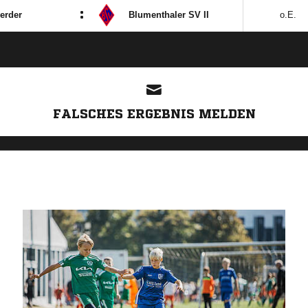
:
erder
Blumenthaler SV II
o.E.
FALSCHES ERGEBNIS MELDEN
ANZEIGE