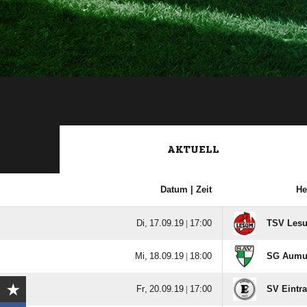
AKTUELL
Datum |
Zeit
He
  |

TSV Les
  |

SG Aumun
  |

SV Eintr