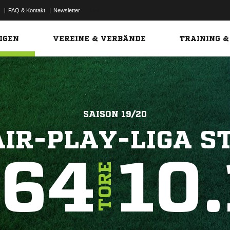
|
FAQ & Kontakt
|
Newsletter
Link
IGEN
VEREINE & VERBÄNDE
TRAINING &
SAISON 19/20
AIR-PLAY-LIGA ST
364
10.
TORE