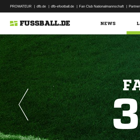
PROMATEUR
|
dfb.de
|
dfb-efootball.de
|
Fan Club Nationalmannschaft
|
Partner
FUSSBALL.DE
NEWS
L
F