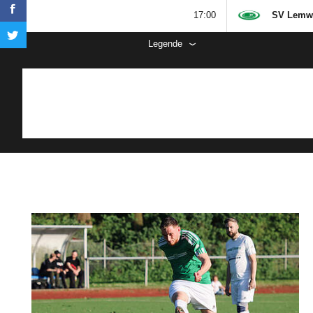

SV Lemw
Legende