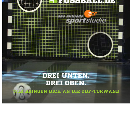
DREI UNTEN.
DREI OBEN.
WIR BRINGEN DICH AN DIE ZDF-TORWAND