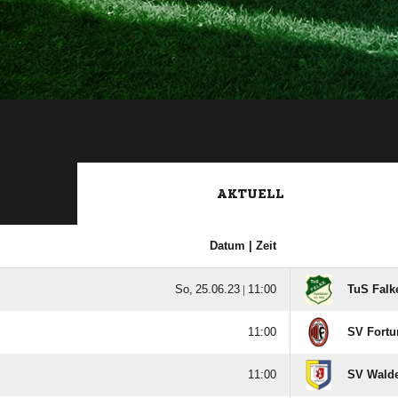
AKTUELL
Datum |
Zeit
  |

TuS Falk

SV Fortu

SV Walde