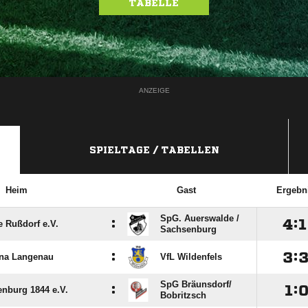
TABELLE
ANZEIGE
SPIELTAGE / TABELLEN
Heim
Gast
Ergebn
SpG. Auerswalde /​
:

:

e Rußdorf e.V.
Sachsenburg
:

:
na Langenau
VfL Wildenfels
SpG Bräunsdorf/​
:

:
nburg 1844 e.V.
Bobritzsch