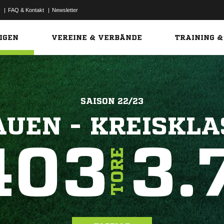
|
FAQ & Kontakt
|
Newsletter
Link
IGEN
VEREINE & VERBÄNDE
TRAINING &
SAISON 22/23
AUEN - KREISKLA
403
3.
TORE