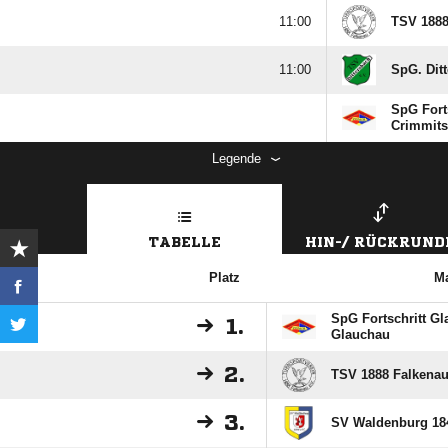

TSV 1888

SpG. Ditt
SpG Forts
Crimmits
Legende
TABELLE
HIN-/ RÜCKRUND
Platz
M
SpG Fortschritt Gl
1.
Glauchau
2.
TSV 1888 Falkena
3.
SV Waldenburg 184