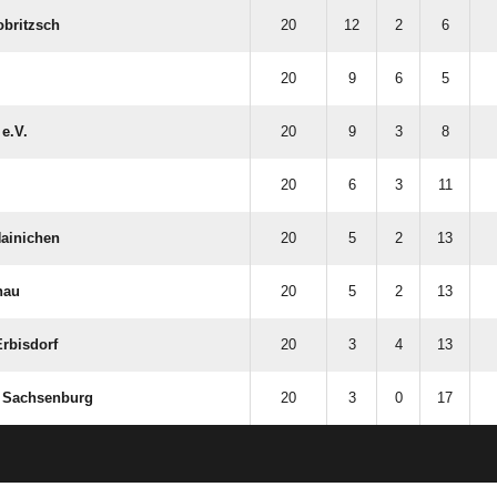
obritzsch
20
12
2
6
20
9
6
5
e.V.
20
9
3
8
20
6
3
11
Hainichen
20
5
2
13
nau
20
5
2
13
rbisdorf
20
3
4
13
​ Sachsenburg
20
3
0
17
ANZEIGE