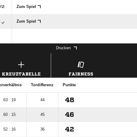
Zum Spiel

:


Zum Spiel
Drucken
KREUZTABELLE
FAIRNESS
orverhältnis
Tordifferenz
Punkte
48
63 : 19
44
46
60 : 15
45
42
52 : 16
36