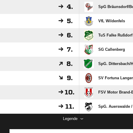
4.
SpG Bräunsdorf/​B
5.
VfL Wildenfels
6.
TuS Falke Rußdorf 
7.
SG Callenberg
8.
SpG. Dittersbach/​
9.
SV Fortuna Lange
10.
FSV Motor Brand-E
11.
SpG. Auerswalde /
Legende