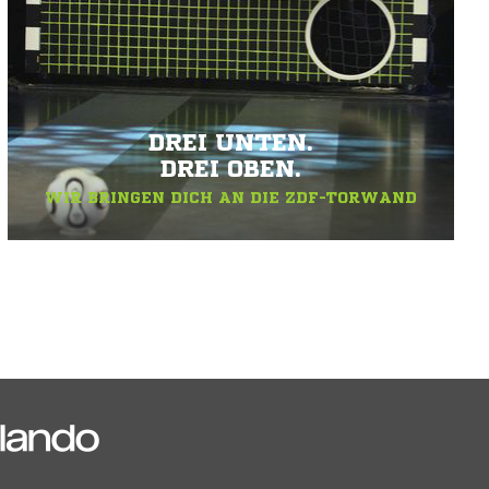
DREI UNTEN.
DREI OBEN.
WIR BRINGEN DICH AN DIE ZDF-TORWAND