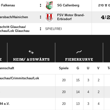
:
 Falkenau
SG Callenberg

:

U
FSV Motor Brand-
:

:
ersbach/​Hainichen
Erbisdorf
chritt Glauchau/​
:
SPIELFREI
chau/​Lok Glauchau
ANZEIGE
E
HEIM/ AUSWÄRTS
FIEBERKURVE
annschaft
Spiele
G
U
V
T
auchau/​Crimmitschau/​Lok
20
15
3
2
u
20
14
4
2
4 e.V.
20
13
3
4