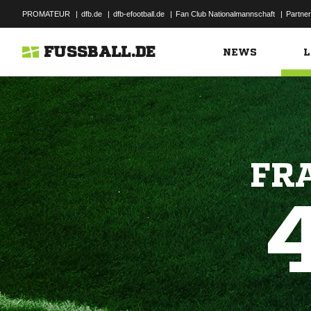
PROMATEUR
|
dfb.de
|
dfb-efootball.de
|
Fan Club Nationalmannschaft
|
Partner
FUSSBALL.DE
NEWS
L
FR