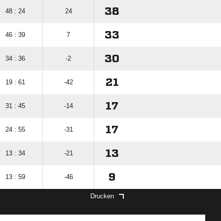
38
48 : 24
24
33
46 : 39
7
30
34 : 36
-2
21
19 : 61
-42
17
31 : 45
-14
17
24 : 55
-31
13
13 : 34
-21
9
13 : 59
-46
Drucken