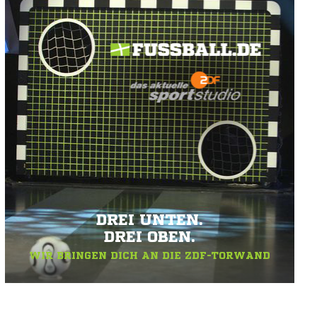
DREI UNTEN.
DREI OBEN.
WIR BRINGEN DICH AN DIE ZDF-TORWAND