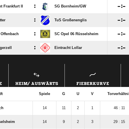
:

:

t Frankfurt II
SG Bornheim/​GW
:

:

ter
TuS Großenenglis
:

:

 Offenbach
SC Opel 06 Rüsselsheim
:

:

gerzell
Eintracht Lollar
ANZEIGE
E
HEIM/ AUSWÄRTS
FIEBERKURVE
ft
Spiele
G
U
V
Torverhältni
ch
14
11
2
1
46 : 11
selsheim
14
9
2
3
29 : 15