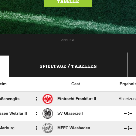
TABELLE
ANZEIGE
SPIELTAGE / TABELLEN
eim
Gast
Ergebni
:
oßenenglis
Eintracht Frankfurt II
Absetzun
:

:

sen Wetzlar II
SV Gläserzell
:

:

Marburg
MFFC Wiesbaden