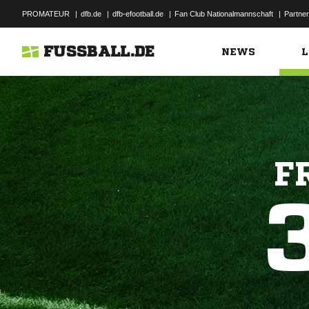
PROMATEUR
|
dfb.de
|
dfb-efootball.de
|
Fan Club Nationalmannschaft
|
Partner
FUSSBALL.DE
NEWS
L
F