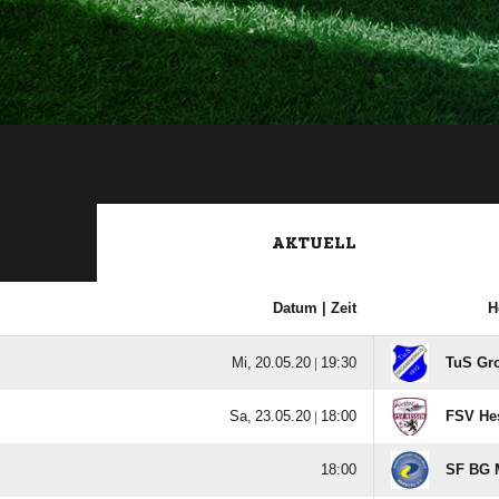
AKTUELL
Datum |
Zeit
H
  |

TuS Gr
  |

FSV Hes

SF BG 