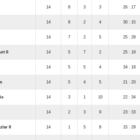
14
8
3
3
26 : 17
14
8
2
4
30 : 15
14
7
2
5
25 : 28
rt II
14
5
7
2
25 : 18
14
5
5
4
34 : 18
n
14
5
4
5
21 : 20
is
14
3
1
10
22 : 34
14
2
3
9
23 : 33
lar II
14
1
5
8
15 : 29