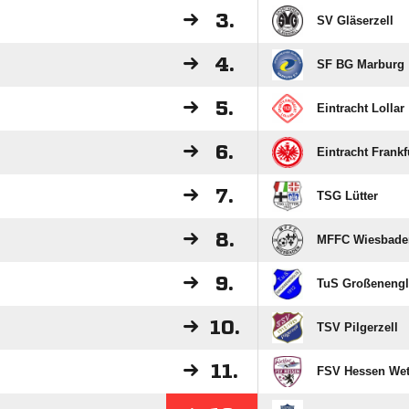
3.
SV Gläserzell
4.
SF BG Marburg
5.
Eintracht Lollar
6.
Eintracht Frankfu
7.
TSG Lütter
8.
MFFC Wiesbade
9.
TuS Großenengl
10.
TSV Pilgerzell
11.
FSV Hessen Wetz