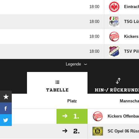

Eintrach

TSG Lüt

Kickers

TSV Pil
Legende
TABELLE
HIN-/ RÜCKRUND
Platz
Mannscha
1.
Kickers Offenba
2.
SC Opel 06 Rüs