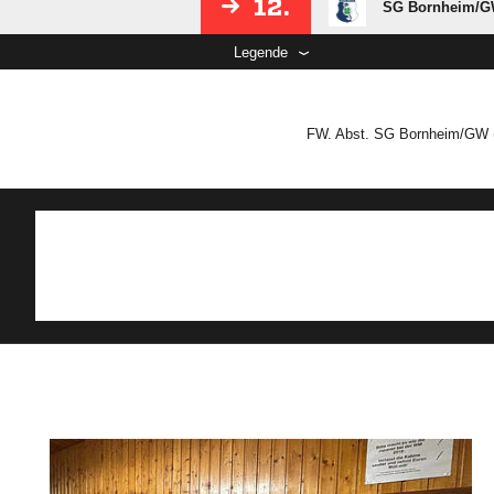
12.
SG Bornheim/​
Legende
FW. Abst. SG Bornheim/GW 