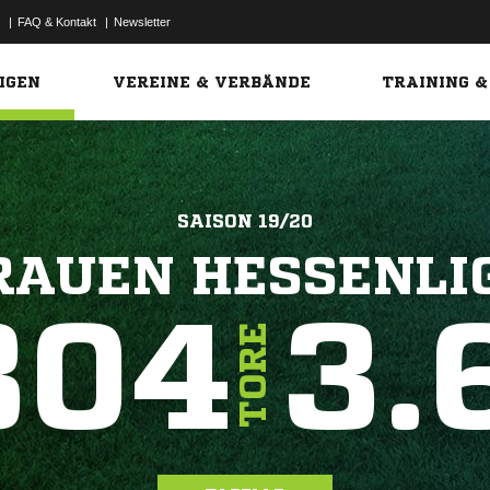
|
FAQ & Kontakt
|
Newsletter
Link
IGEN
VEREINE & VERBÄNDE
TRAINING &
SAISON 19/20
RAUEN HESSENLI
304
3.
TORE