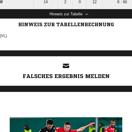
GW
14
2
0
12
8 : 66
Hinweis zur Tabelle
HINWEIS ZUR TABELLENRECHNUNG
(VL)
ANZEIGE
FALSCHES ERGEBNIS MELDEN