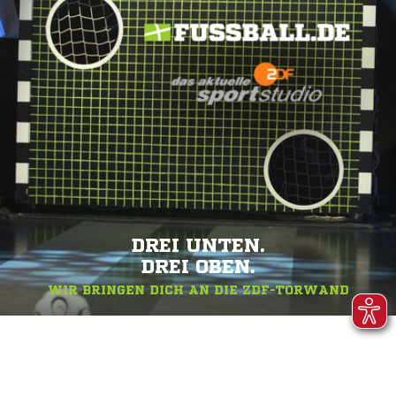
DREI UNTEN.
DREI OBEN.
WIR BRINGEN DICH AN DIE ZDF-TORWAND