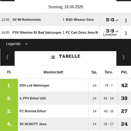
 
:

:


SV 08 Rothenstein
BSG Wismut Gera

:

:

FSV Silvester 91 Bad Salzungen
FC Carl Zeiss Jena III
Liveticker
Legende
ANZEIGE
TABELLE
Pl.
Mannschaft
Sp.
Torv.
Pkt.
1.
42
ESV Lok Meiningen
14
79 : 7
2.
39
1. FFV Erfurt U23
14
61 : 14
3.
27
FC Borntal Erfurt
14
43 : 15
4.
24
SV SCHOTT Jena
14
25 : 17