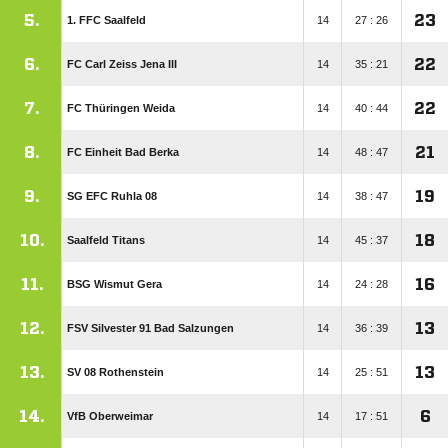
5.
23
1. FFC Saalfeld
14
27 : 26
6.
22
FC Carl Zeiss Jena III
14
35 : 21
7.
22
FC Thüringen Weida
14
40 : 44
8.
21
FC Einheit Bad Berka
14
48 : 47
9.
19
SG EFC Ruhla 08
14
38 : 47
10.
18
Saalfeld Titans
14
45 : 37
11.
16
BSG Wismut Gera
14
24 : 28
12.
13
FSV Silvester 91 Bad Salzungen
14
36 : 39
13.
13
SV 08 Rothenstein
14
25 : 51
14.
6
VfB Oberweimar
14
17 : 51