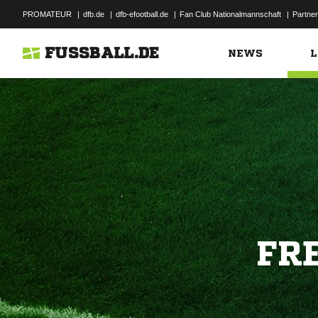
PROMATEUR
|
dfb.de
|
dfb-efootball.de
|
Fan Club Nationalmannschaft
|
Partner
FUSSBALL.DE
NEWS
L
FR