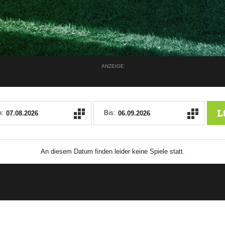
ANZEIGE
L
:
Bis:
An diesem Datum finden leider keine Spiele statt.
ANZEIGE