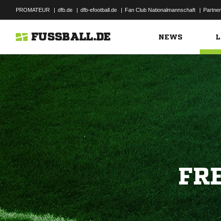
PROMATEUR
|
dfb.de
|
dfb-efootball.de
|
Fan Club Nationalmannschaft
|
Partner
FUSSBALL.DE
NEWS
L
FR