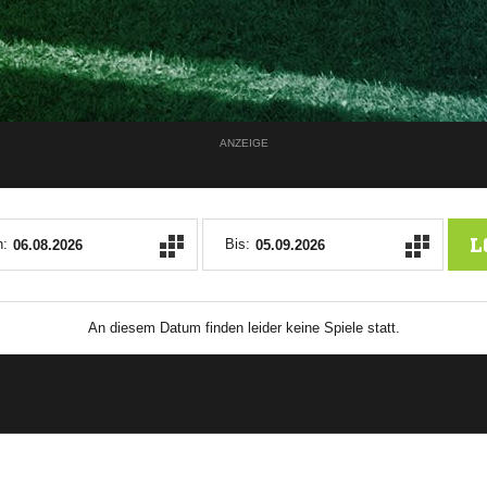
ANZEIGE
L
:
Bis:
An diesem Datum finden leider keine Spiele statt.
ANZEIGE