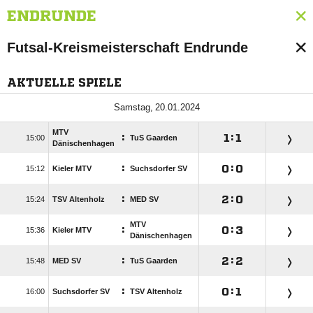
ENDRUNDE
Futsal-Kreismeisterschaft Endrunde
AKTUELLE SPIELE
 
MTV
:

:


TuS Gaarden
Dänischenhagen
:

:


Kieler MTV
Suchsdorfer SV
:

:


TSV Altenholz
MED SV
MTV
:

:


Kieler MTV
Dänischenhagen
:

:


MED SV
TuS Gaarden
:

:


Suchsdorfer SV
TSV Altenholz