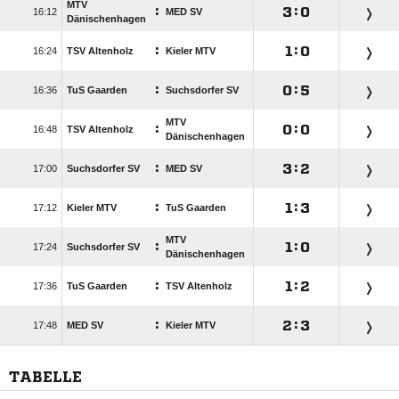
MTV
:

:


MED SV
Dänischenhagen
:

:


TSV Altenholz
Kieler MTV
:

:


TuS Gaarden
Suchsdorfer SV
MTV
:

:


TSV Altenholz
Dänischenhagen
:

:


Suchsdorfer SV
MED SV
:

:


Kieler MTV
TuS Gaarden
MTV
:

:


Suchsdorfer SV
Dänischenhagen
:

:


TuS Gaarden
TSV Altenholz
:

:


MED SV
Kieler MTV
TABELLE