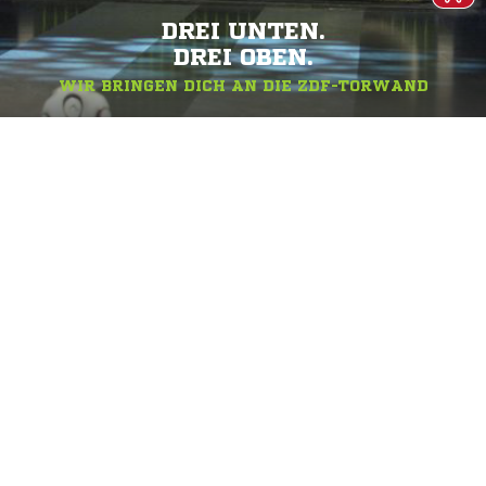
DREI UNTEN.
DREI OBEN.
WIR BRINGEN DICH AN DIE ZDF-TORWAND