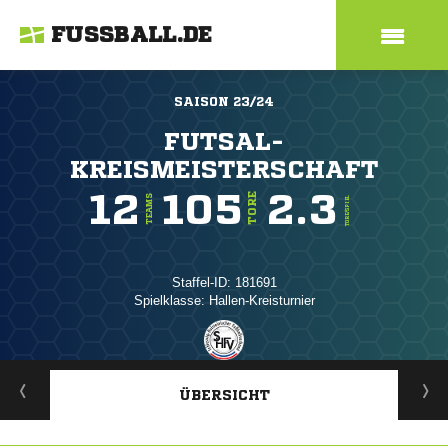
FUSSBALL.DE
SAISON 23/24
FUTSAL-
KREISMEISTERSCHAFT
12
105
2.3
TORE
TEAMS
TORE/SPIEL
Staffel-ID: 181691
Spielklasse: Hallen-Kreisturnier
ANZEIGE
ÜBERSICHT