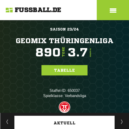
FUSSBALL.DE
SAISON 23/24
GEOMIX THÜRINGENLIGA
890
3.7
TORE
TORE/SPIEL
TABELLE
Staffel-ID: 650037
Spielklasse: Verbandsliga
ANZEIGE
AKTUELL