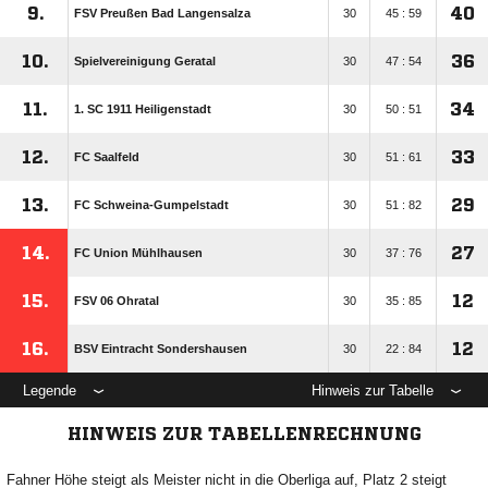
9.
40
FSV Preußen Bad Langensalza
30
45 : 59
10.
36
Spielvereinigung Geratal
30
47 : 54
11.
34
1. SC 1911 Heiligenstadt
30
50 : 51
12.
33
FC Saalfeld
30
51 : 61
13.
29
FC Schweina-Gumpelstadt
30
51 : 82
14.
27
FC Union Mühlhausen
30
37 : 76
15.
12
FSV 06 Ohratal
30
35 : 85
16.
12
BSV Eintracht Sondershausen
30
22 : 84
Legende
Hinweis zur Tabelle
HINWEIS ZUR TABELLENRECHNUNG
Fahner Höhe steigt als Meister nicht in die Oberliga auf, Platz 2 steigt