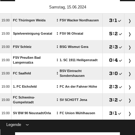
 
:

:


FC Thüringen Weida
FSV Wacker Nordhausen
:

:


Spielvereinigung Geratal
FSV 06 Ohratal
:

:


FSV Schleiz
BSG Wismut Gera
FSV Preußen Bad
:

:


1. SC 1911 Heiligenstadt
Langensalza
BSV Eintracht
:

:


FC Saalfeld
Sondershausen
:

:


1. FC Eichsfeld
FC An der Fahner Höhe
FC Schweina-
:

:


SV SCHOTT Jena
Gumpelstadt
:

:


SV BW 90 Neustadt/​Orla
FC Union Mühlhausen
Legende
ANZEIGE