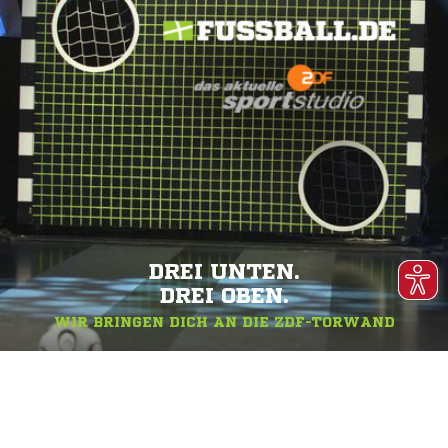
DREI UNTEN.
DREI OBEN.
WIR BRINGEN DICH AN DIE ZDF-TORWAND