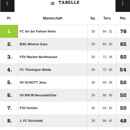
TABELLE
Pl.
Mannschaft
Sp.
Torv.
Pkt.
1.
78
FC An der Fahner Höhe
30
84 : 31
2.
65
BSG Wismut Gera
30
84 : 33
3.
60
FSV Wacker Nordhausen
30
72 : 36
4.
54
FC Thüringen Weida
30
72 : 50
5.
50
SV SCHOTT Jena
30
59 : 34
6.
50
SV BW 90 Neustadt/​Orla
30
66 : 55
7.
50
FSV Schleiz
30
59 : 52
8.
48
1. FC Eichsfeld
30
56 : 47