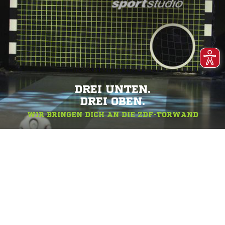
DREI UNTEN.
DREI OBEN.
WIR BRINGEN DICH AN DIE ZDF-TORWAND