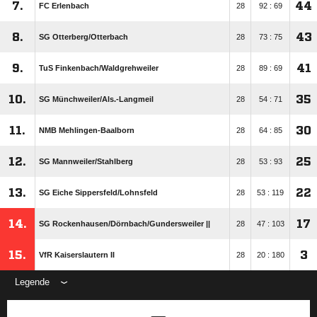
7.
44
FC Erlenbach
28
92 : 69
8.
43
SG Otterberg/​Otterbach
28
73 : 75
9.
41
TuS Finkenbach/​Waldgrehweiler
28
89 : 69
10.
35
SG Münchweiler/​Als.-Langmeil
28
54 : 71
11.
30
NMB Mehlingen-Baalborn
28
64 : 85
12.
25
SG Mannweiler/​Stahlberg
28
53 : 93
13.
22
SG Eiche Sippersfeld/​Lohnsfeld
28
53 : 119
14.
17
SG Rockenhausen/​Dörnbach/​Gundersweiler ||
28
47 : 103
15.
3
VfR Kaiserslautern II
28
20 : 180
Legende
ANZEIGE