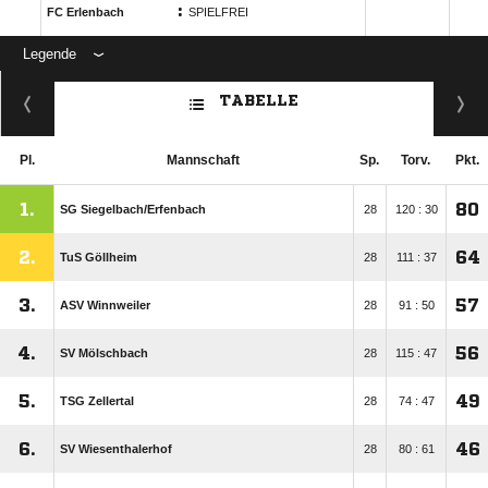
:
FC Erlenbach
SPIELFREI
Legende
ANZEIGE
TABELLE
Pl.
Mannschaft
Sp.
Torv.
Pkt.
1.
80
SG Siegelbach/​Erfenbach
28
120 : 30
2.
64
TuS Göllheim
28
111 : 37
3.
57
ASV Winnweiler
28
91 : 50
4.
56
SV Mölschbach
28
115 : 47
5.
49
TSG Zellertal
28
74 : 47
6.
46
SV Wiesenthalerhof
28
80 : 61