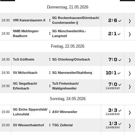
 
SG Rockenhausen/​Dörnbach/​
:

:


VfR Kaiserslautern II
Gundersweiler ||
NMB Mehlingen-
SG Münchweiler/​Als.-
:

:


Baalborn
Langmeil
 
:

:


TuS Göllheim
SG Otterberg/​Otterbach
:

:


SV Mölschbach
SG Mannweiler/​Stahlberg
SG Siegelbach/​
TuS Finkenbach/​

:

:

Liveticker
Erfenbach
Waldgrehweiler
 
SG Eiche Sippersfeld/​

:

:

ASV Winnweiler
Liveticker
Lohnsfeld

:

:

SV Wiesenthalerhof
TSG Zellertal
Liveticker