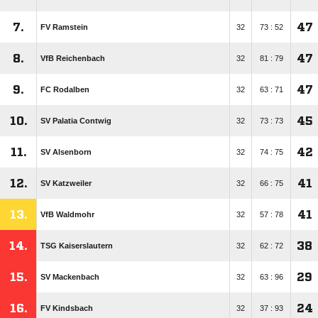
7.
47
FV Ramstein
32
73 : 52
8.
47
VfB Reichenbach
32
81 : 79
9.
47
FC Rodalben
32
63 : 71
10.
45
SV Palatia Contwig
32
73 : 73
11.
42
SV Alsenborn
32
74 : 75
12.
41
SV Katzweiler
32
66 : 75
13.
41
VfB Waldmohr
32
57 : 78
14.
38
TSG Kaiserslautern
32
62 : 72
15.
29
SV Mackenbach
32
63 : 96
16.
24
FV Kindsbach
32
37 : 93