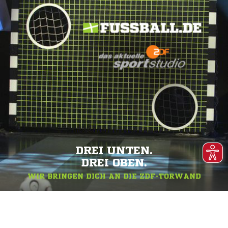
DREI UNTEN.
DREI OBEN.
WIR BRINGEN DICH AN DIE ZDF-TORWAND