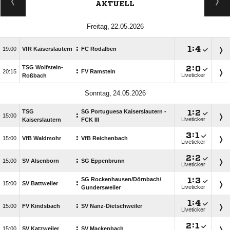
AKTUELL
 
:

:


VfR Kaiserslautern
FC Rodalben
TSG Wolfstein-

:

:

FV Ramstein
Liveticker
Roßbach
 
TSG
SG Portuguesa Kaiserslautern -

:

:

Liveticker
Kaiserslautern
FCK III

:

:

VfB Waldmohr
VfB Reichenbach
Liveticker

:

:

SV Alsenborn
SG Eppenbrunn
Liveticker
SG Rockenhausen/​Dörnbach/​

:

:

SV Battweiler
Liveticker
Gundersweiler

:

:

FV Kindsbach
SV Nanz-Dietschweiler
Liveticker

:

:

SV Katzweiler
SV Mackenbach