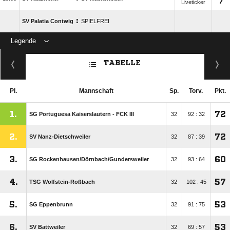
Liveticker
:
SV Palatia Contwig
SPIELFREI
Legende
ANZEIGE
TABELLE
Pl.
Mannschaft
Sp.
Torv.
Pkt.
1.
72
SG Portuguesa Kaiserslautern - FCK III
32
92 : 32
2.
72
SV Nanz-Dietschweiler
32
87 : 39
3.
60
SG Rockenhausen/​Dörnbach/​Gundersweiler
32
93 : 64
4.
57
TSG Wolfstein-Roßbach
32
102 : 45
5.
53
SG Eppenbrunn
32
91 : 75
6.
53
SV Battweiler
32
69 : 57