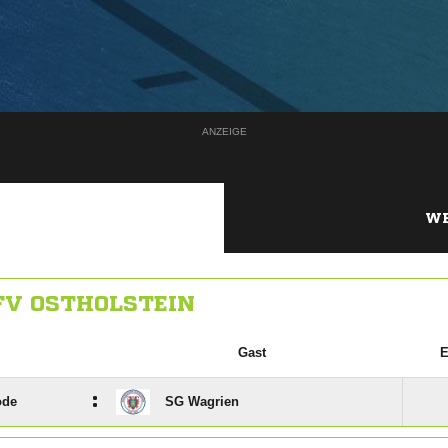
ANZEIGE
WE
FV OSTHOLSTEIN
Gast
E
:
ode
SG Wagrien