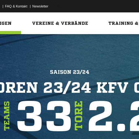
|
FAQ & Kontakt
|
Newsletter
Link
IGEN
VEREINE & VERBÄNDE
TRAINING &
SAISON 23/24
OREN 23/24 KFV 
8
33
2.
TORE
TEAMS