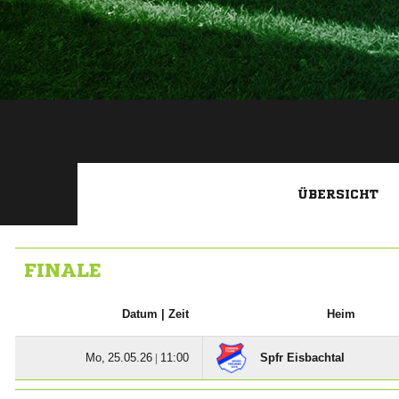
ÜBERSICHT
FINALE
Datum |
Zeit
Heim
  |

Spfr Eisbachtal