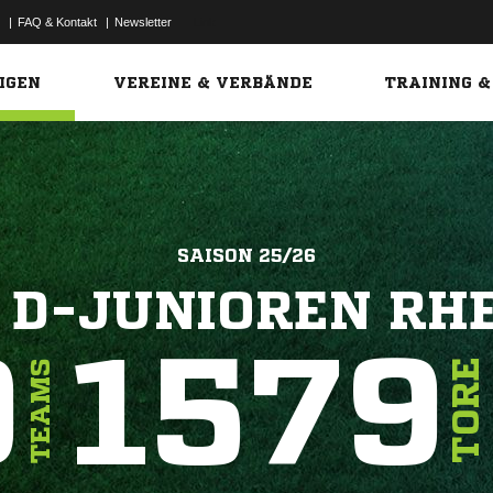
|
FAQ & Kontakt
|
Newsletter
Link
IGEN
VEREINE & VERBÄNDE
TRAINING &
SAISON 25/26
 D-JUNIOREN RH
9
1579
TORE
TEAMS