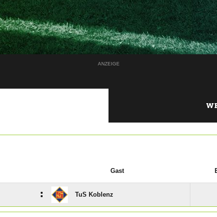
ANZEIGE
WE
Gast
:
TuS Koblenz