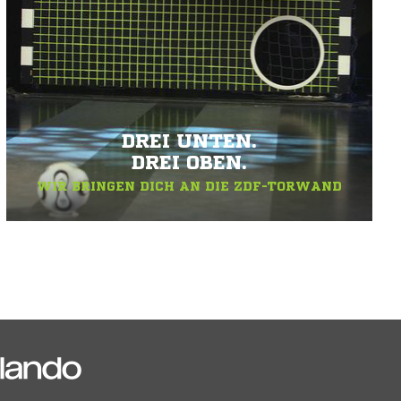
DREI UNTEN.
DREI OBEN.
WIR BRINGEN DICH AN DIE ZDF-TORWAND