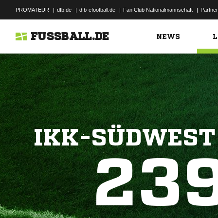
PROMATEUR
|
dfb.de
|
dfb-efootball.de
|
Fan Club Nationalmannschaft
|
Partner
FUSSBALL.DE
NEWS
L
IKK-SÜDWEST
23