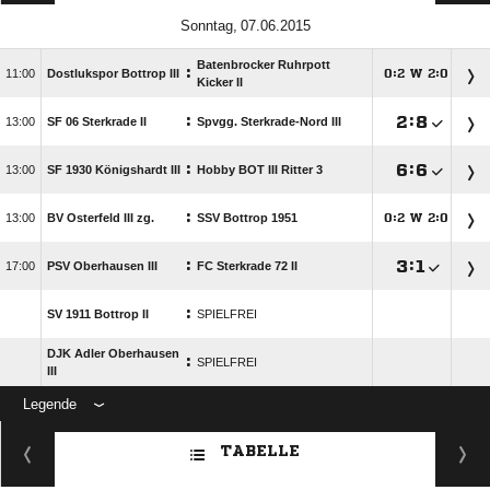
 
Batenbrocker Ruhrpott
:

Dostlukspor Bottrop III
:
W
:




Kicker II
:

:


SF 06 Sterkrade II
Spvgg. Sterkrade-Nord III
:

:


SF 1930 Königshardt III
Hobby BOT III Ritter 3
:

BV Osterfeld III zg.
SSV Bottrop 1951
:
W
:




:

:


PSV Oberhausen III
FC Sterkrade 72 II
:
SV 1911 Bottrop II
SPIELFREI
DJK Adler Oberhausen
:
SPIELFREI
III
Legende
ANZEIGE
TABELLE