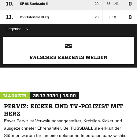
10.
0
SF 06 Sterkrade II
20
36 : 141
11.
0
BV Osterfeld III zg.
20
0 : 0
Legende
ANZEIGE
FALSCHES ERGEBNIS MELDEN
MAGAZIN
28.12.2024 | 15:00
PERVIZ: KICKER UND TV-POLIZIST MIT
HERZ
Enver Perviz ist Verwaltungsangestellter, Kreisliga-Kicker und
ausgezeichneter Ehrenamtler. Bei
FUSSBALL.de
erklärt der
Stürmer, warum für ihn eine gelungene Integration ganz wichtig