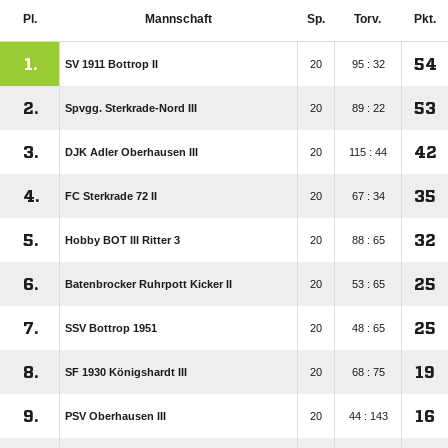
Pl.
Mannschaft
Sp.
Torv.
Pkt.
1.
54
SV 1911 Bottrop II
20
95 : 32
2.
53
Spvgg. Sterkrade-Nord III
20
89 : 22
3.
42
DJK Adler Oberhausen III
20
115 : 44
4.
35
FC Sterkrade 72 II
20
67 : 34
5.
32
Hobby BOT III Ritter 3
20
88 : 65
6.
25
Batenbrocker Ruhrpott Kicker II
20
53 : 65
7.
25
SSV Bottrop 1951
20
48 : 65
8.
19
SF 1930 Königshardt III
20
68 : 75
9.
16
PSV Oberhausen III
20
44 : 143