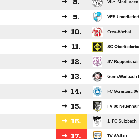
8.
Vikt. Sindlingen
9.
VFB Unterliederb
10.
Creu-Höchst
11.
SG Oberliederba
12.
SV Ruppertshai
13.
Germ.Weilbach I
14.
FC Germania 0
15.
FV 08 Neuenhai
16.
1. FC Sulzbach
17.
TV Wallau