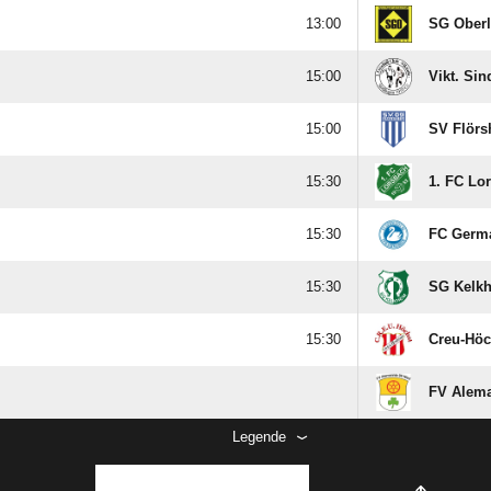

SG Oberl

Vikt. Sin

SV Flörs

1. FC Lo

FC Germ

SG Kelk

Creu-Höc
FV Alema
Legende