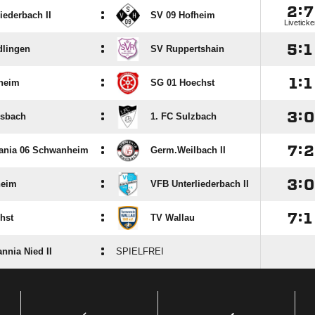

:

:
iederbach II
SV 09 Hofheim
Liveticke
:

:

dlingen
SV Ruppertshain
:

:

heim
SG 01 Hoechst
:

:

rsbach
1. FC Sulzbach
:

:

ania 06 Schwanheim
Germ.Weilbach II
:

:

heim
VFB Unterliederbach II
:

:

hst
TV Wallau
:
nnia Nied II
SPIELFREI
ANZEIGE