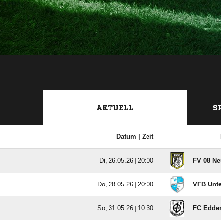
AKTUELL
S
Datum |
Zeit
  |

FV 08 Ne
  |

VFB Unte
  |

FC Edder