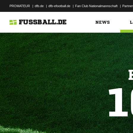
PROMATEUR
|
dfb.de
|
dfb-efootball.de
|
Fan Club Nationalmannschaft
|
Partner
FUSSBALL.DE
NEWS
L
1