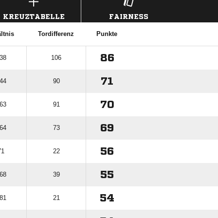
KREUZTABELLE
FAIRNESS
ltnis
Tordifferenz
Punkte
86
 38
106
71
 44
90
70
 63
91
69
 64
73
56
71
22
55
 68
39
54
 81
21