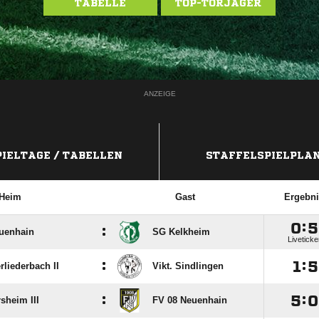
TABELLE
TOP-TORJÄGER
ANZEIGE
PIELTAGE / TABELLEN
STAFFELSPIELPLA
Heim
Gast
Ergebni

:

:
uenhain
SG Kelkheim
Liveticke
:

:

rliederbach II
Vikt. Sindlingen
:

:

sheim III
FV 08 Neuenhain