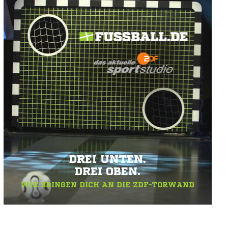
DREI UNTEN.
DREI OBEN.
WIR BRINGEN DICH AN DIE ZDF-TORWAND