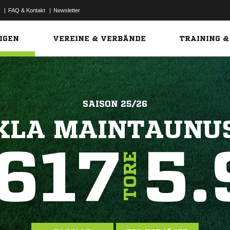
|
FAQ & Kontakt
|
Newsletter
Link
IGEN
VEREINE & VERBÄNDE
TRAINING &
SAISON 25/26
KLA MAINTAUNU
617
5.
TORE