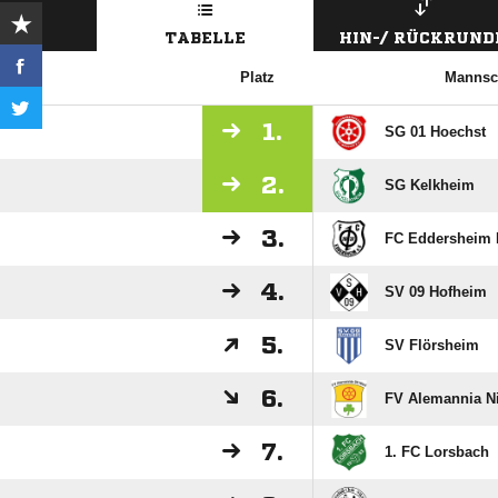
TABELLE
HIN-/ RÜCKRUND
Platz
Mannsc
1.
SG 01 Hoechst
2.
SG Kelkheim
3.
FC Eddersheim I
4.
SV 09 Hofheim
5.
SV Flörsheim
6.
FV Alemannia Ni
7.
1. FC Lorsbach