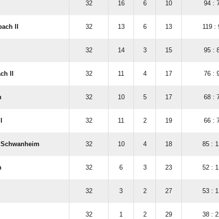
32
16
6
10
94 : 
ach II
32
13
6
13
119 :
32
14
3
15
95 : 
ch II
32
11
4
17
76 : 
n
32
10
5
17
68 : 
I
32
11
2
19
66 : 
6 Schwanheim
32
10
4
18
85 : 
n
32
6
3
23
52 : 
32
3
2
27
53 : 
32
1
2
29
38 : 