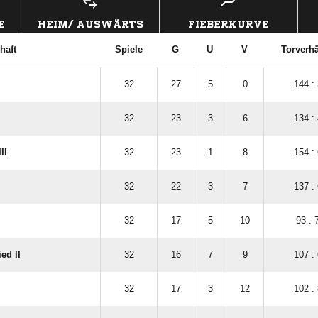
E
HEIM/ AUSWÄRTS
FIEBERKURVE
haft
Spiele
G
U
V
Torverhä
32
27
5
0
144 :
32
23
3
6
134 :
II
32
23
1
8
154 :
32
22
3
7
137 :
32
17
5
10
93 : 
ed II
32
16
7
9
107 :
32
17
3
12
102 :