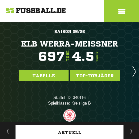
FUSSBALL.DE
SAISON 25/26
KLB WERRA-MEISSNER
697
4.5
TORE
TORE/SPIEL
TABELLE
TOP-TORJÄGER
Staffel-ID: 340116
Spielklasse: Kreisliga B
ANZEIGE
AKTUELL