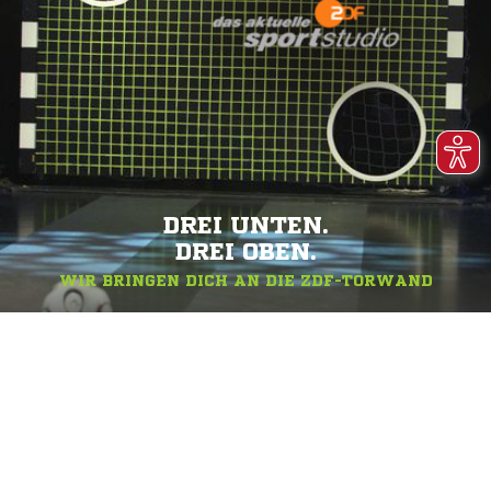
DREI UNTEN.
DREI OBEN.
WIR BRINGEN DICH AN DIE ZDF-TORWAND