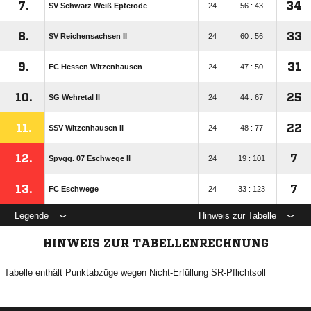
7.
34
SV Schwarz Weiß Epterode
24
56 : 43
8.
33
SV Reichensachsen II
24
60 : 56
9.
31
FC Hessen Witzenhausen
24
47 : 50
10.
25
SG Wehretal II
24
44 : 67
11.
22
SSV Witzenhausen II
24
48 : 77
12.
7
Spvgg. 07 Eschwege II
24
19 : 101
13.
7
FC Eschwege
24
33 : 123
Legende
Hinweis zur Tabelle
HINWEIS ZUR TABELLENRECHNUNG
Tabelle enthält Punktabzüge wegen Nicht-Erfüllung SR-Pflichtsoll