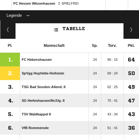
:
FC Hessen Witzenhausen
SPIELFREI
Legende
ANZEIGE
TABELLE
Pl.
Mannschaft
Sp.
Torv.
Pkt.
1.
64
FC Hebenshausen
24
90 : 15
2.
50
SpVgg Hopfelde-Hollstein
24
69 : 24
3.
49
TSG Bad Sooden-Allend. II
24
62 : 25
4.
47
SG Herleshausen/​Nr./​Ug. II
24
75 : 41
5.
43
TSV Waldkappel II
24
43 : 34
6.
36
VfB Rommerode
24
51 : 41