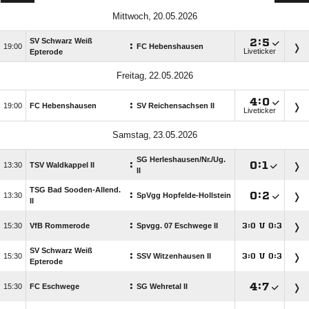
 
SV Schwarz Weiß

:

:

FC Hebenshausen
Liveticker
Epterode
 

:

:

FC Hebenshausen
SV Reichensachsen II
Liveticker
 
SG Herleshausen/​Nr./​Ug.
:

:


TSV Waldkappel II
II
TSG Bad Sooden-Allend.
:

:


SpVgg Hopfelde-Hollstein
II
:

VfB Rommerode
Spvgg. 07 Eschwege II
:
U
:




SV Schwarz Weiß
:

SSV Witzenhausen II
:
U
:




Epterode
:

:


FC Eschwege
SG Wehretal II