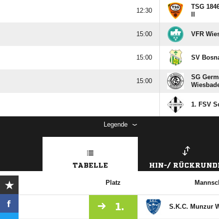
TSG 1846

II

VFR Wie

SV Bosn
SG Germ

Wiesbade
1. FSV Sc
Legende
TABELLE
HIN-/ RÜCKRUND
Platz
Mannsch
1.
S.K.C. Munzur 