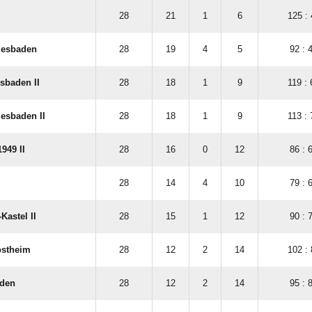
28
21
1
6
125 : 
iesbaden
28
19
4
5
92 : 
sbaden II
28
18
1
9
119 : 
esbaden II
28
18
1
9
113 : 
949 II
28
16
0
12
86 : 
28
14
4
10
79 : 
Kastel II
28
15
1
12
90 : 
ostheim
28
12
2
14
102 : 
aden
28
12
2
14
95 : 