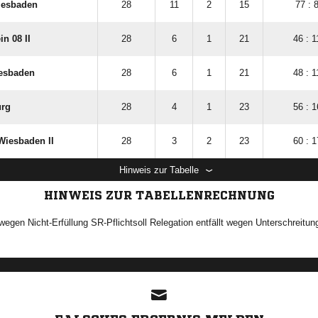
iesbaden
28
11
2
15
77 : 
in 08 II
28
6
1
21
46 : 1
esbaden
28
6
1
21
48 : 1
rg
28
4
1
23
56 : 1
Wiesbaden II
28
3
2
23
60 : 1
Hinweis zur Tabelle
HINWEIS ZUR TABELLENRECHNUNG
egen Nicht-Erfüllung SR-Pflichtsoll Relegation entfällt wegen Unterschreitung
ANZEIGE