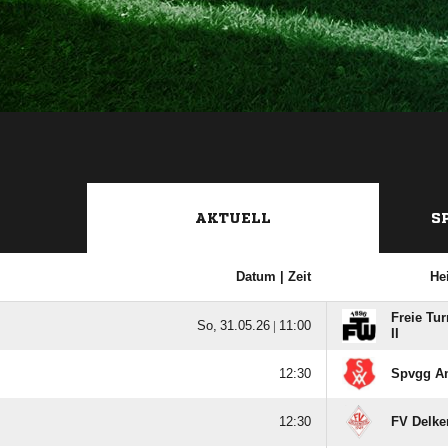
AKTUELL
S
Datum |
Zeit
He
Freie Tu
  |

II

Spvgg A

FV Delke