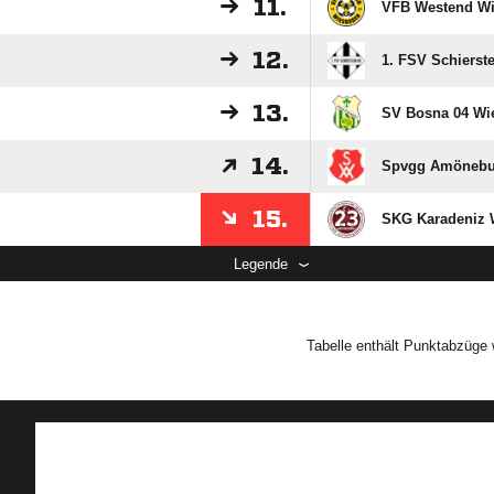
11.
VFB Westend W
12.
1. FSV Schierste
13.
SV Bosna 04 Wi
14.
Spvgg Amönebu
15.
SKG Karadeniz 
Legende
Tabelle enthält Punktabzüge w