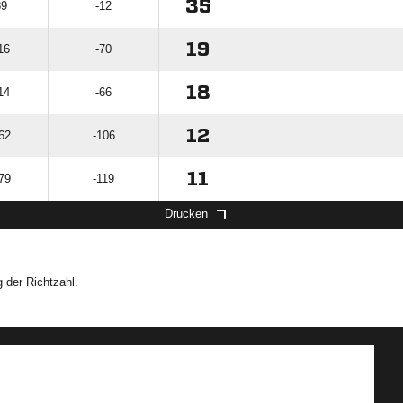
35
89
-12
19
16
-70
18
14
-66
12
62
-106
11
79
-119
Drucken
 der Richtzahl.