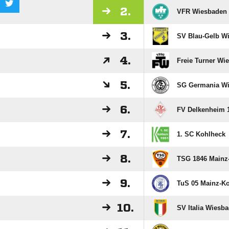
2.
VFR Wiesbaden
3.
SV Blau-Gelb W
4.
Freie Turner Wie
5.
SG Germania Wi
6.
FV Delkenheim 1
7.
1. SC Kohlheck
8.
TSG 1846 Mainz-
9.
TuS 05 Mainz-K
10.
SV Italia Wiesb