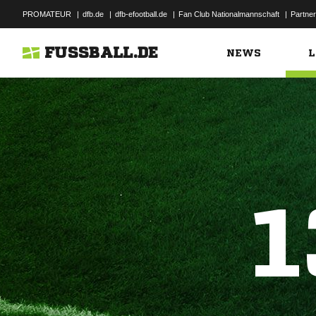
PROMATEUR
|
dfb.de
|
dfb-efootball.de
|
Fan Club Nationalmannschaft
|
Partner
FUSSBALL.DE
NEWS
L
1