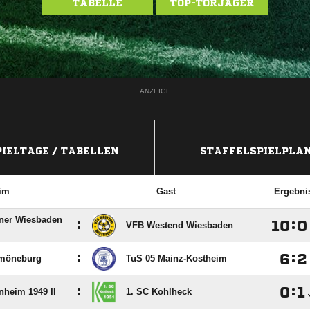
TABELLE
TOP-TORJÄGER
ANZEIGE
PIELTAGE / TABELLEN
STAFFELSPIELPLA
im
Gast
Ergebni
rner Wiesbaden
:

:

VFB Westend Wiesbaden
:

:

möneburg
TuS 05 Mainz-Kostheim
:

:

nheim 1949 II
1. SC Kohlheck