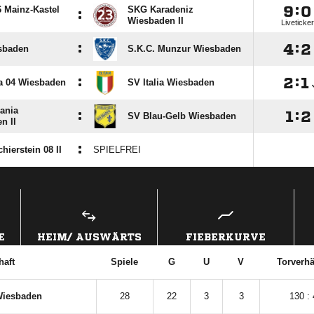

:

 Mainz-Kastel
SKG Karadeniz
:
Wiesbaden II
Liveticker
:

:

sbaden
S.K.C. Munzur Wiesbaden
:

:

a 04 Wiesbaden
SV Italia Wiesbaden
ania
:

:

SV Blau-Gelb Wiesbaden
n II
:
hierstein 08 II
SPIELFREI
ANZEIGE
E
HEIM/ AUSWÄRTS
FIEBERKURVE
aft
Spiele
G
U
V
Torverhä
Wiesbaden
28
22
3
3
130 : 