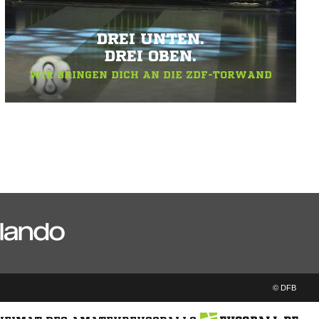
DREI UNTEN.
DREI OBEN.
WIR BRINGEN DICH AN DIE ZDF-TORWAND
© DFB